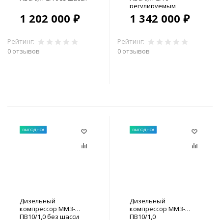
регулируемым
дышлом
1 202 000 ₽
1 342 000 ₽
Рейтинг:
Рейтинг:
0 отзывов
0 отзывов
В корзину
В корзину
ВЫГОДНО!
ВЫГОДНО!
Дизельный
Дизельный
компрессор ММЗ-
компрессор ММЗ-
ПВ10/1,0 без шасси
ПВ10/1,0