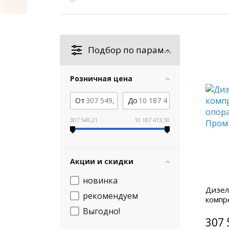
Подбор по параметрам
Розничная цена
От
До
307 549,21
10 187 413,50
Акции и скидки
новинка
Дизел
рекомендуем
компр
опора
Выгодно!
307 