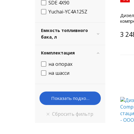
SDE 4X90
Yuchai-YC4A125Z
Дизел
компр
шасси
Емкость топливного
3 24
бака, л
Комплектация
на опорах
на шасси