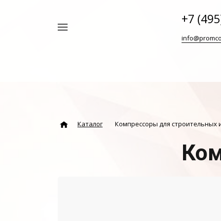
+7 (495
Например,
info@promco
Винтовой
Найти
везде
блок
ABAC
Каталог
Компрессоры для строительных 
Ком