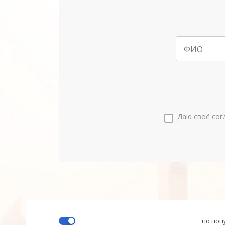
ФИО
Даю своё сог
по поп