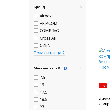
Бренд
airbox
ARIACOM
COMPRAG
Cross Air
OZEN
Показать еще 2
Мощность, кВт
7,5
13
-3%
17,5
Дизел
18,5
компр
23
шасси