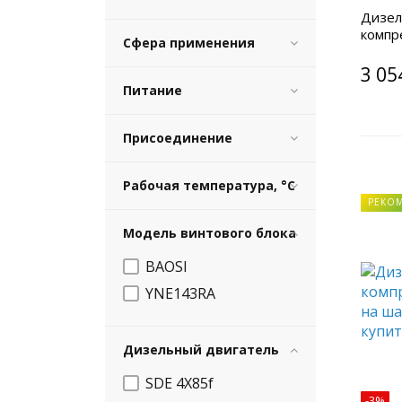
Дизел
компр
Сфера применения
без ш
3 05
Питание
Присоединение
Рабочая температура, °C
РЕКО
Модель винтового блока
BAOSI
YNE143RA
Дизельный двигатель
SDE 4X85f
-3%