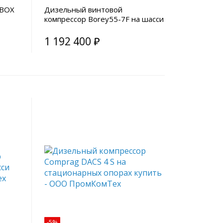
RBOX
Дизельный винтовой
компрессор Borey55-7F на шасси
1 192 400 ₽
-5%