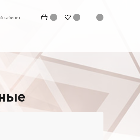
й кабинет
ьные