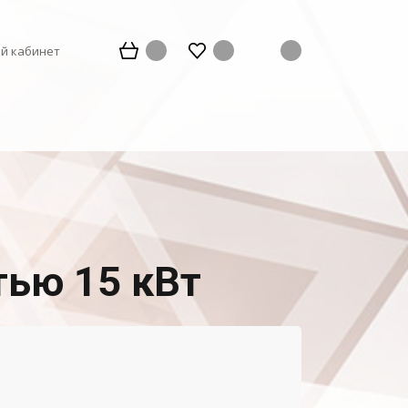
й кабинет
ью 15 кВт