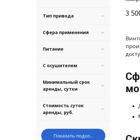
бар
3 50
Тип привода
Сфера применения
Винт
прои
Питание
досту
С осушителем
Сф
Минимальный срок
мо
аренды, сутки
Стоимость суток
аренды, руб.
Ск