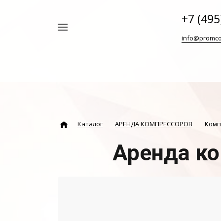
+7 (495
Например,
info@promco
Винтовой
Найти
везде
блок
ABAC
Каталог
АРЕНДА КОМПРЕССОРОВ
Комп
Аренда к