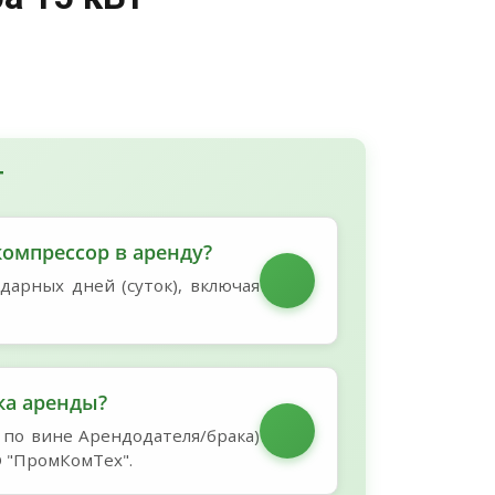
Т
омпрессор в аренду?
дарных дней (суток), включая
ка аренды?
по вине Арендодателя/брака)
О "ПромКомТех".