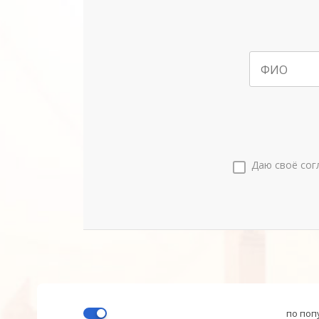
ФИО
Даю своё сог
по поп