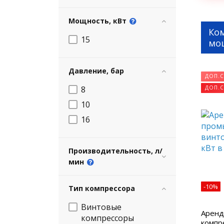
Мощность, кВт
Ко
15
мо
Давление, бар
ДОП.С
8
ДОП.С
10
16
Производительность, л/
мин
-10%
Тип компрессора
Винтовые
Аренд
компрессоры
компр