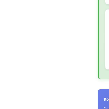
Ко
Св