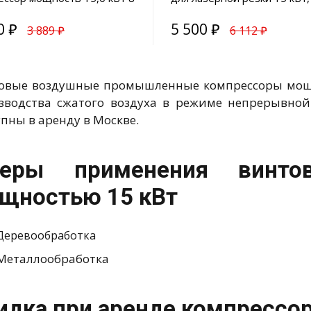
бар
0 ₽
5 500 ₽
3 889 ₽
6 112 ₽
овые воздушные промышленные компрессоры мощн
зводства сжатого воздуха в режиме непрерывной
пны в аренду в Москве.
еры применения винтов
щностью 15 кВт
Деревообработка
Металлообработка
идка при аренде компрессор