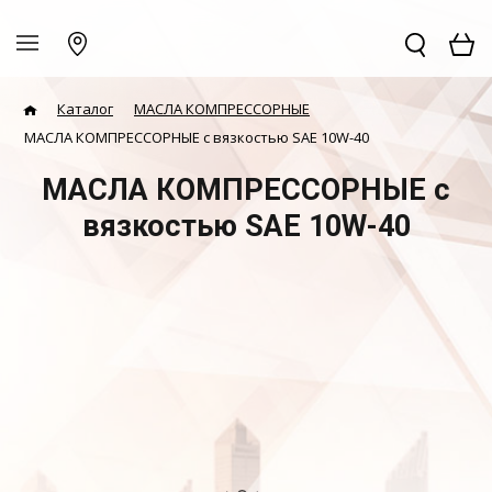
Каталог
МАСЛА КОМПРЕССОРНЫЕ
МАСЛА КОМПРЕССОРНЫЕ с вязкостью SAE 10W-40
МАСЛА КОМПРЕССОРНЫЕ с
вязкостью SAE 10W-40
Для
Для
Для поршневых
Для дизельных
Для винтовых
Для
пневмоинструмента
генераторов
компрессоров
компрессоров
компрессоров
подшипников
безмасляных
компрессоров