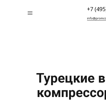
+7 (495
Например,
info@promco
Винтовой
Найти
везде
блок
ABAC
Турецкие 
компрессо