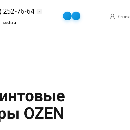
) 252-76-64
Личны
mtech.ru
винтовые
ры OZEN