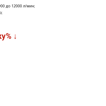
0 до 12000 л/мин;
р;
дку%
↓