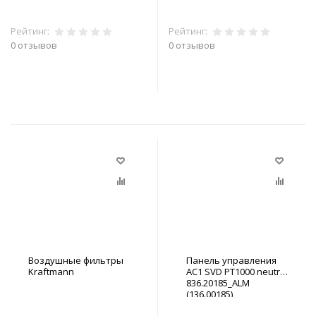
Рейтинг:
Рейтинг:
0 отзывов
0 отзывов
В корзину
В корзину
Воздушные фильтры
Панель управления
Kraftmann
АС1 SVD PT1000 neutral
836.20185_ALM
(136.00185)