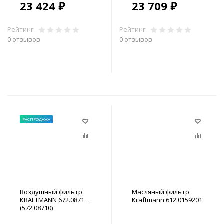
ALU)
23 424 ₽
23 709 ₽
Рейтинг:
Рейтинг:
0 отзывов
0 отзывов
В корзину
В корзину
РАСПРОДАЖА
Воздушный фильтр
Масляный фильтр
KRAFTMANN 672.08710
Kraftmann 612.0159201
(572.08710)