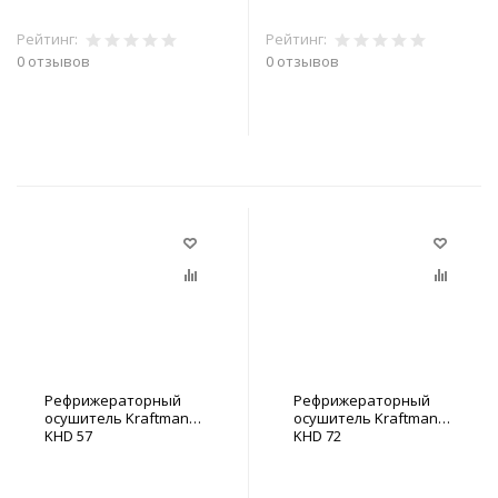
Рейтинг:
Рейтинг:
0 отзывов
0 отзывов
В корзину
В корзину
Рефрижераторный
Рефрижераторный
осушитель Kraftmann
осушитель Kraftmann
KHD 57
KHD 72