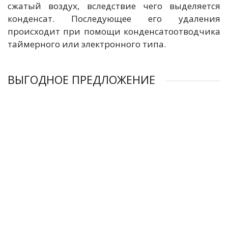
сжатый воздух, вследствие чего выделяется
конденсат. Последующее его удаления
происходит при помощи конденсатоотводчика
таймерного или электронного типа.
ВЫГОДНОЕ ПРЕДЛОЖЕНИЕ
Рефрижераторный осушитель Kraftmann KHD 312
Рефрижераторный осушитель Kraftmann KHD 30
Рефрижераторный осушитель Kraftmann KHD 258
Рефрижераторный осушитель Kraftmann KHD 57