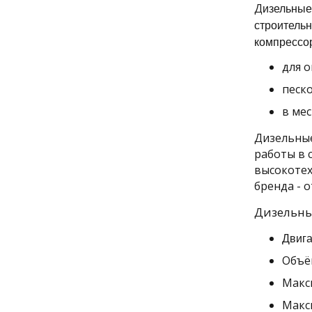
изельные
Д
строительн
компрессо
для о
песк
в мес
Дизельные
работы в 
высокотех
бренда - 
Дизельный
Двиг
Объём
Макс
Макс