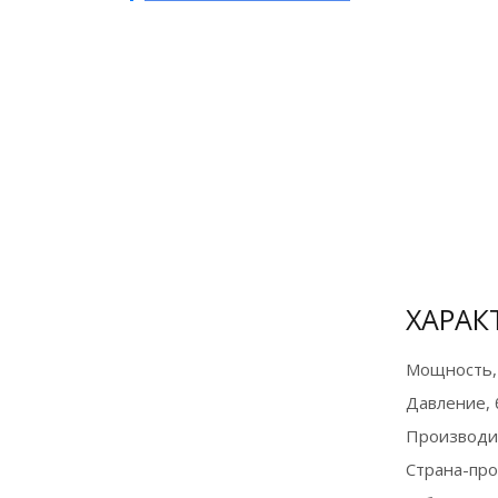
Бесплатная
доставка до
терминала ТК в
Москве
О доставке
ХАРАК
Мощность,
Давление, 
Производи
Страна-пр