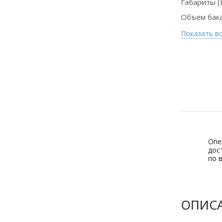
Габариты (
Объем бака
Показать в
Опе
дос
по 
ОПИС