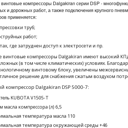
 винтовые компрессоры Dalgakiran серии DSP - многофун
ых и дорожных работ, а также подключения крупного пневм
ров применяется:
прессовки труб;
оструйных работ;
тах, где затруднен доступ к электросети и пр.
 винтовые компрессоры Dalgakiran имеют высокий КПД
сложных (в том числе климатических) условиях. Благода
нологичному винтовому блоку, увеличены межсервисн
отличное решение для снабжения сжатым воздухом потр
 компрессор Dalgakiran DSP 5000-7:
атель
KUBOTA V1505-T
 масла компрессора (л) 6,5
имальная температура масла 110
имальная температура окружающей среды +46