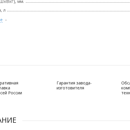
ШхВхГ), мм.
, л
се
ративная
Гарантия завода-
Обс
тавка
изготовителя
ком
всей России
тех
АНИЕ