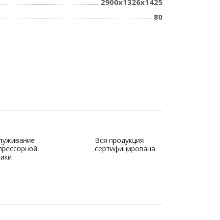
2900x1326x1425
80
луживание
Вся продукция
прессорной
сертифицирована
ники