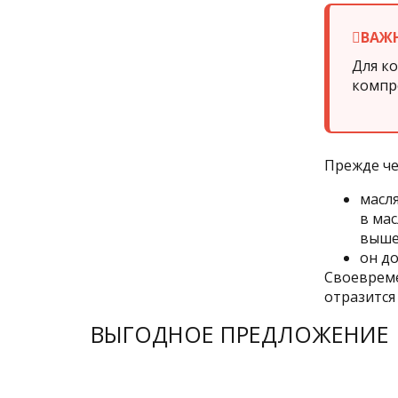
ВАЖ
Для к
компр
Прежде че
масл
в ма
выше
он д
Своевреме
отразится
ВЫГОДНОЕ ПРЕДЛОЖЕНИЕ