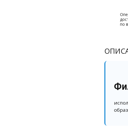
Опе
дос
по 
ОПИС
Фи
испол
образ