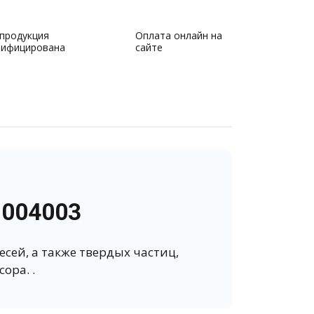
 продукция
Оплата онлайн на
тифицирована
сайте
2004003
сей, а также твердых частиц,
ора. .