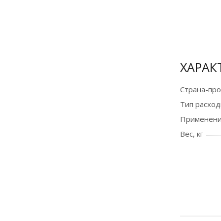
Сертификат
официального
дилера
ХАРАК
Страна-пр
Тип расход
Применени
Вес, кг