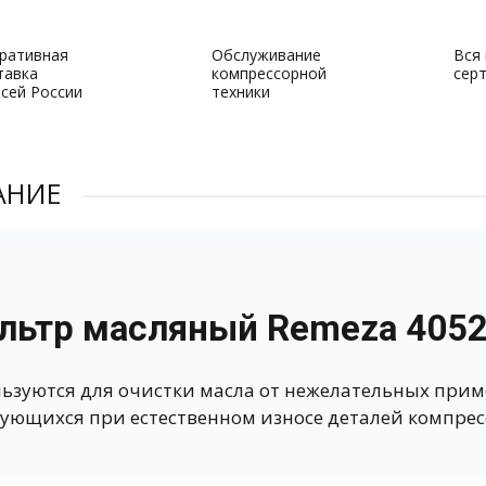
ративная
Обслуживание
Вся
тавка
компрессорной
сер
всей России
техники
АНИЕ
льтр масляный Remeza 405
ьзуются для очистки масла от нежелательных приме
ующихся при естественном износе деталей компресс