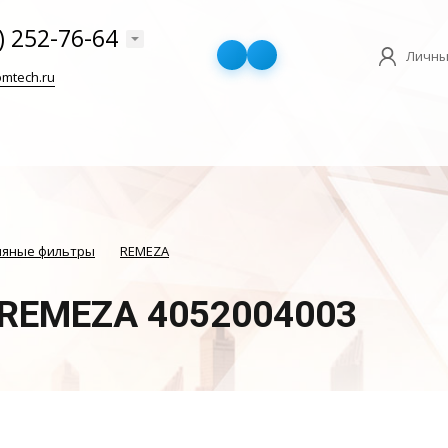
) 252-76-64
Личны
mtech.ru
ляные фильтры
REMEZA
 REMEZA 4052004003