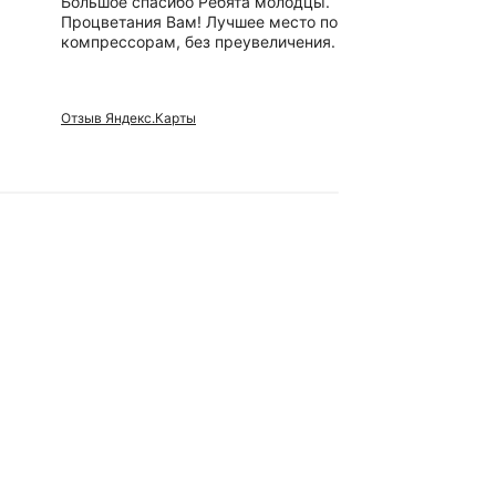
Большое спасибо Ребята молодцы.
Отличный,
Процветания Вам! Лучшее место по
вежливые 
компрессорам, без преувеличения.
сотрудники
Отзыв Яндекс.Карты
Отзыв Яндек