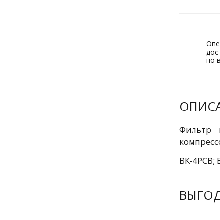
Опе
дос
по 
ОПИС
Фильтр 
компресс
ВК-4РСB; 
ВЫГО