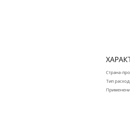
Оплата
банковской
картой и по
СБП на сайте
для
физических
ХАРАК
лиц
Страна-пр
Подробнее
Тип расход
Применени