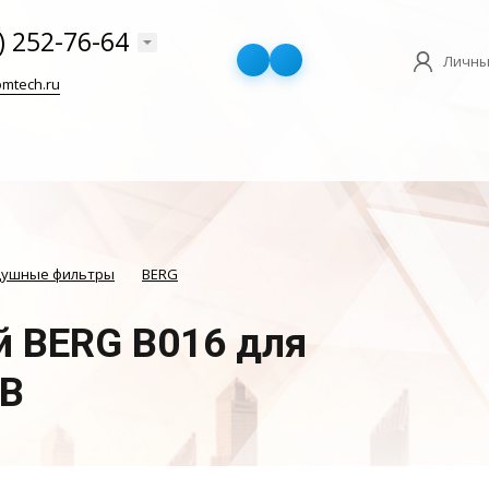
) 252-76-64
Личны
mtech.ru
душные фильтры
BERG
 BERG B016 для
СB