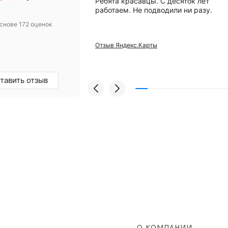
анию за помощью
Ребята красавцы. С десяток лет
вого компрессора.
работаем. Не подводили ни разу.
 Михаилу за
снове 172 оценок
ьтацию! Купили
 уже месяц
Отзыв Яндекс.Карты
проблем, а
и европейский
грамотные
омендую!
тавить отзыв
О КОМПАНИИ