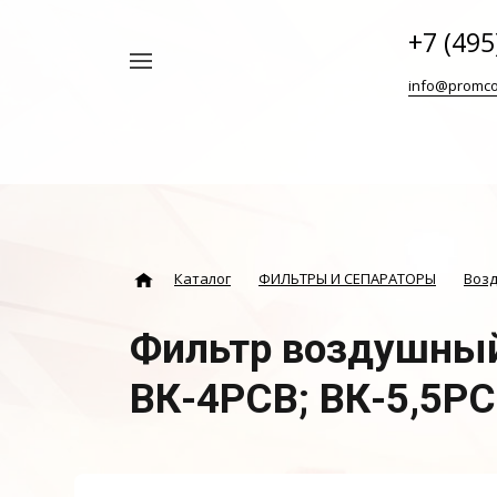
+7 (495
Например,
info@promco
Винтовой
Найти
везде
блок
ABAC
Каталог
ФИЛЬТРЫ И СЕПАРАТОРЫ
Воз
Фильтр воздушный
ВК-4РСB; ВК-5,5Р