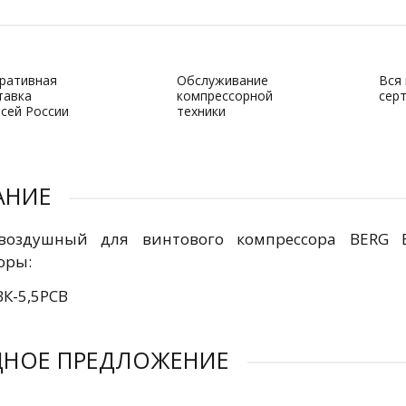
ративная
Обслуживание
Вся
тавка
компрессорной
сер
всей России
техники
АНИЕ
воздушный для винтового компрессора BERG B
оры:
ВК-5,5РСB
ДНОЕ ПРЕДЛОЖЕНИЕ