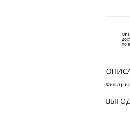
Опе
дос
по 
ОПИС
Фильтр во
ВЫГО