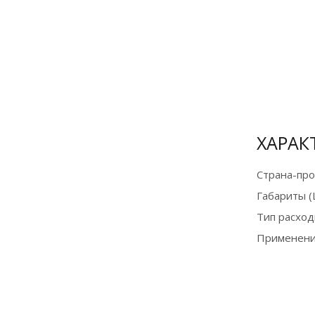
Оплата
банковской
картой и по
СБП на сайте
для
физических
ХАРАК
лиц
Страна-пр
Подробнее
Габариты (
Тип расход
Применени