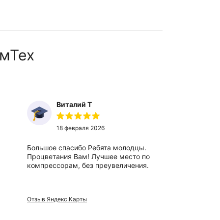
мТех
Виталий Т
Ты
18 февраля 2026
27
Большое спасибо Ребята молодцы.
Отличный,
Процветания Вам! Лучшее место по
вежливые 
компрессорам, без преувеличения.
сотрудники
Отзыв Яндекс.Карты
Отзыв Яндек