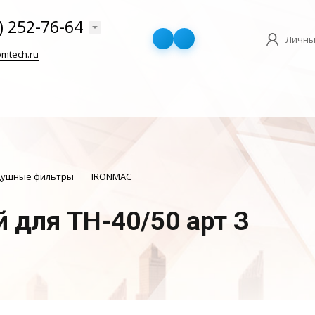
) 252-76-64
Личны
mtech.ru
душные фильтры
IRONMAC
 для ТН-40/50 арт З