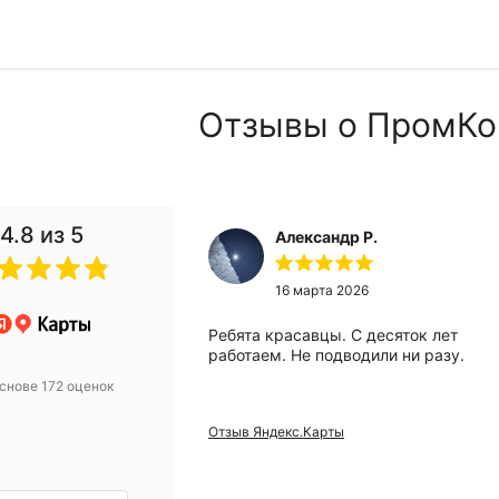
Отзывы о ПромКо
4.8
из 5
Александр Р.
 2024
16 марта 2026
анию за помощью
Ребята красавцы. С десяток лет
вого компрессора.
работаем. Не подводили ни разу.
 Михаилу за
снове 172 оценок
ьтацию! Купили
 уже месяц
Отзыв Яндекс.Карты
проблем, а
и европейский
грамотные
омендую!