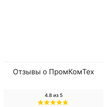
1 225 107 ₽
1 879 987 ₽
694 130 ₽
680 696 ₽
Отзывы о ПромКомТех
4.8
из 5