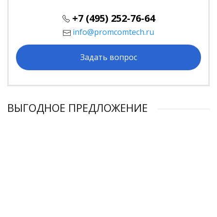
+7 (495) 252-76-64
info@promcomtech.ru
Задать вопрос
ВЫГОДНОЕ ПРЕДЛОЖЕНИЕ
Компрессор высокого давления KM37-20пВ
Компрессор высокого давления KM55-20пВ
Компрессор высокого давления KM15-20рВ
Компрессор высокого давления KM11-20рВ