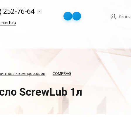
) 252-76-64
Личны
mtech.ru
винтовых компрессоров
COMPRAG
сло ScrewLub 1л