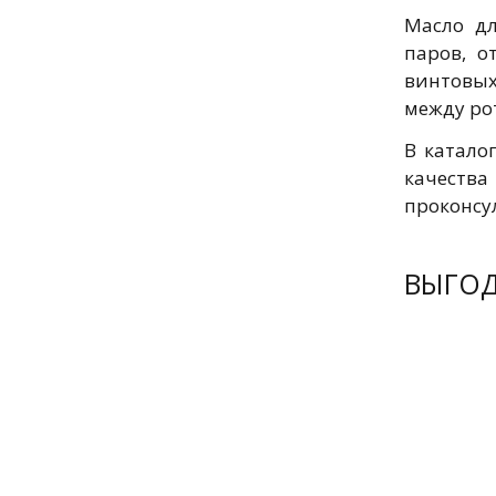
Масло дл
паров, о
винтовых
между ро
В катало
качеств
проконсу
ВЫГО