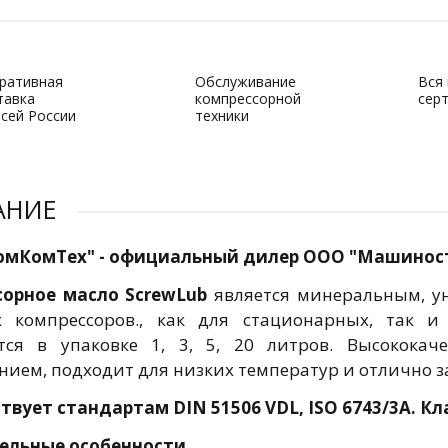
ративная
Обслуживание
Вся
тавка
компрессорной
сер
всей России
техники
АНИЕ
омКомТех" - официальный дилер ООО "Машиност
орное масло ScrewLub
является минеральным, у
х компрессоров., как для стационарных, так и
тся в упаковке 1, 3, 5, 20 литров. Высококач
нием, подходит для низких температур и отлично з
твует стандартам DIN 51506 VDL, ISO 6743/3A. Кла
ельные особенности