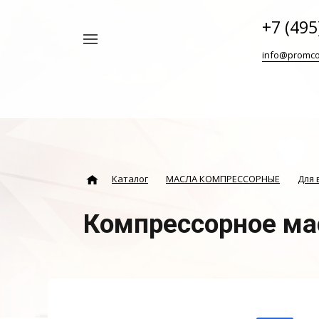
+7 (495
Например,
info@promco
Винтовой
Найти
везде
блок
ABAC
Каталог
МАСЛА КОМПРЕССОРНЫЕ
Для 
Компрессорное ма