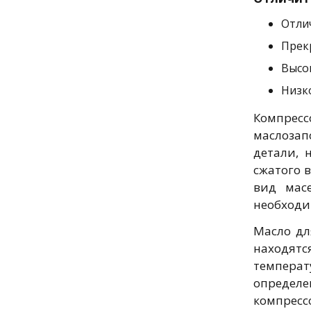
Отли
Прек
Высо
Низк
Компрес
маслозап
детали, 
сжатого 
вид масе
необходи
Масло дл
находятс
температ
определе
компрессо