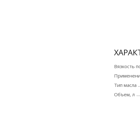
Сертификат
официального
дилера
ХАРАК
Вязкость п
Применени
Тип масла
Объем, л