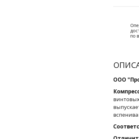
Опе
дос
по 
ОПИС
ООО "Пр
Компресс
винтовы
выпускае
вспенива
Соответс
Отличит