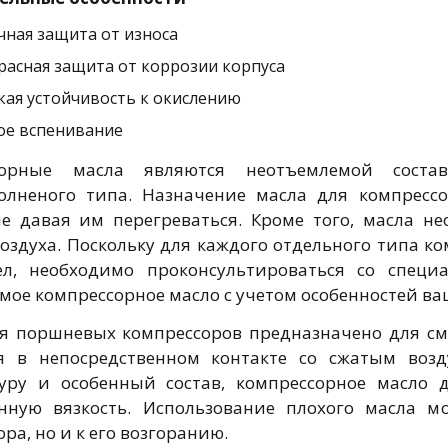
чная защита от износа
расная защита от коррозии корпуса
кая устойчивость к окислению
ое вспенивание
сорные масла являются неотъемлемой соста
олненого типа. Назначение масла для компресс
не давая им перегреваться. Кроме того, масла 
воздуха. Поскольку для каждого отдельного типа к
л, необходимо проконсультироваться со специ
мое компрессорное масло с учетом особенностей ва
я поршневых компрессоров предназначено для с
я в непосредственном контакте со сжатым возд
уру и особенный состав, компрессорное масло
нную вязкость. Использование плохого масла м
ра, но и к его возгоранию.