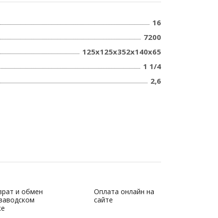
16
7200
125х125х352х140х65
1 1/4
2,6
врат и обмен
Оплата онлайн на
 заводском
сайте
ке