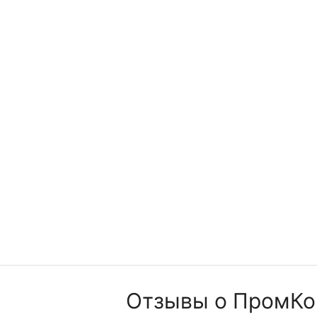
ий элемент Comprag EL-072-M для серии DFF
Отзывы о ПромКо