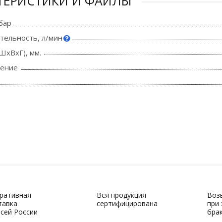
ТЕРИСТИКИ И ФАЙЛЫ
бар
тельность, л/мин
ШхВхГ), мм.
ение
ративная
Вся продукция
Воз
тавка
сертифицирована
при
всей России
бра