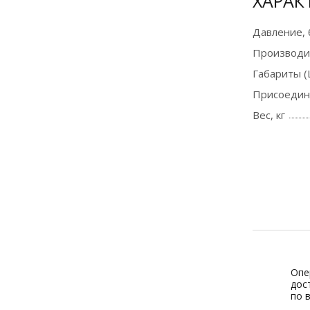
ХАРАК
Давление, 
Производи
Габариты (
Присоедин
Вес, кг
Опе
дос
по 