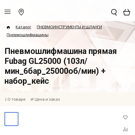
Каталог
ПНЕВМОИНСТРУМЕНТЫ И ШЛАНГИ
Пневмошлифмашины
Пневмошлифмашина прямая
Fubag GL25000 (103л/
мин_6бар_25000об/мин) +
набор_кейс
О товаре
Цена и заказ