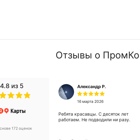
Отзывы о ПромКо
4.8
из 5
Александр Р.
 2024
16 марта 2026
анию за помощью
Ребята красавцы. С десяток лет
вого компрессора.
работаем. Не подводили ни разу.
 Михаилу за
снове 172 оценок
ьтацию! Купили
 уже месяц