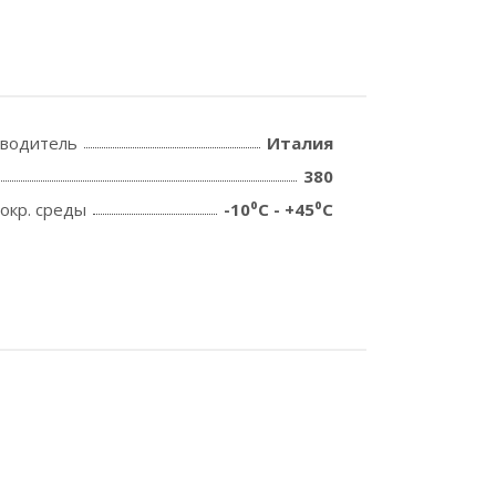
зводитель
Италия
380
окр. среды
-10⁰C - +45⁰C