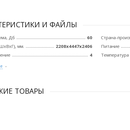
ТЕРИСТИКИ И ФАЙЛЫ
ума, Дб
60
Страна-прои
ШхВхГ), мм.
2208x4447x2406
Питание
ение
4
Температура 
се
ЖИЕ ТОВАРЫ