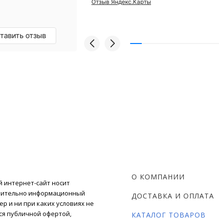
Отзыв Яндекс.Карты
проблем, а
и европейский
грамотные
омендую!
тавить отзыв
О КОМПАНИИ
 интернет-сайт носит
чительно информационный
ДОСТАВКА И ОПЛАТА
ер и ни при каких условиях не
ся публичной офертой,
КАТАЛОГ ТОВАРОВ