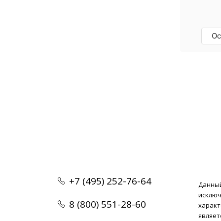
нареканий. Покупкой мы довольны.
отрабатывает без 
Отзыв Яндекс.Карты
Отзыв Яндекс.Карты
изначально хотел
бренд. Отличные 
специалисты, рек
Ос
+7 (495) 252-76-64
Данный
исклю
8 (800) 551-28-60
характ
являет