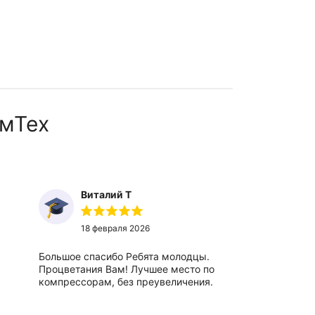
мТех
Виталий Т
Ты
18 февраля 2026
27
Большое спасибо Ребята молодцы.
Отличный,
Процветания Вам! Лучшее место по
вежливые 
компрессорам, без преувеличения.
сотрудники