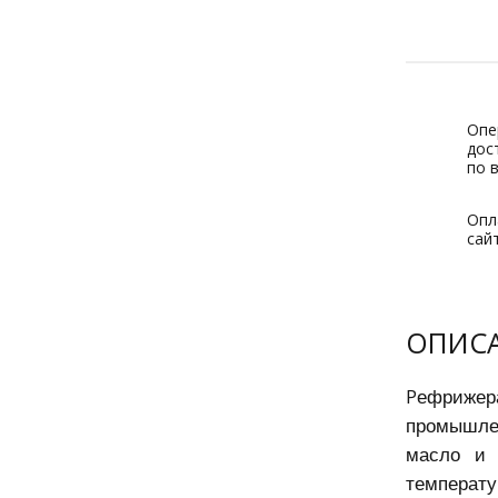
Опе
дос
по 
Опл
сай
ОПИС
ефрижер
Р
промышлен
масло и 
температу