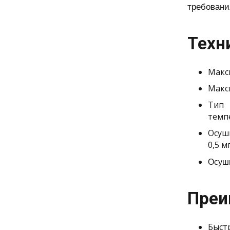
требовани
Техн
Макс
Макс
Тип 
темп
Осуш
0,5 м
Осуши
Преи
Быстр