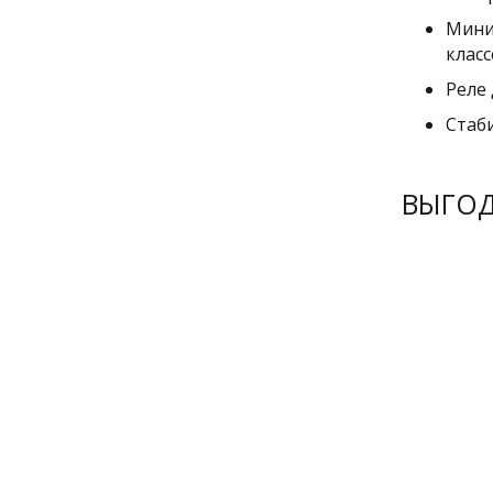
Мини
класс
Реле
Стаб
ВЫГО
РЕКОМЕНДУ
РЕКОМЕН
РЕКОМЕН
РЕКОМЕН