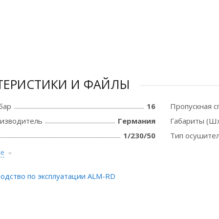
ТЕРИСТИКИ И ФАЙЛЫ
бар
16
Пропускная с
оизводитель
Германия
Габариты (Шх
1/230/50
Тип осушите
се
одство по эксплуатации ALM-RD