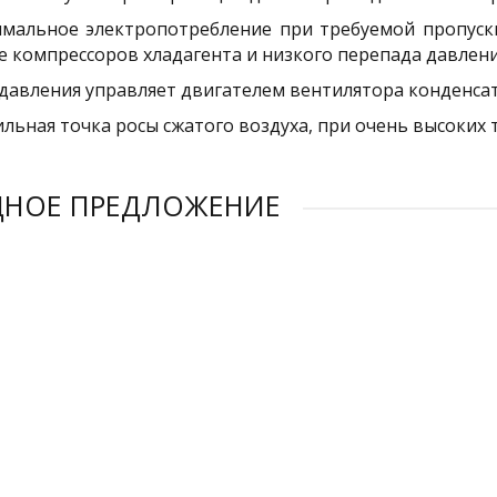
мальное электропотребление при требуемой пропускн
е компрессоров хладагента и низкого перепада давлени
 давления управляет двигателем вентилятора конденсат
ильная точка росы сжатого воздуха, при очень высоки
ДНОЕ ПРЕДЛОЖЕНИЕ
ЕМ
ДУЕМ
ДУЕМ
ДУЕМ