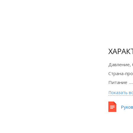
Сертификат
официального
дилера
ХАРАК
Давление, 
Страна-пр
Питание
Показать в
Руков