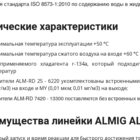
я стандарта ISO 8573-1:2010 по содержанию воды в жид
ические характеристики
имальная температура эксплуатации +50 °С
имальная температура сжатого воздуха на входе +60 °С
применяемого хладагента r-134a, который подходи
ератур
ители ALM-RD 25 - 6220 укомплектованы встроенными
г/м3) на входе и MY (0,01 мкм; 0,01 мг/м3) на выходе;
тели ALM-RD 7420 - 13300 поставляются без встроенных 
мущества линейки ALMIG A
ый запуск и время реакции для быстрого достижения тр