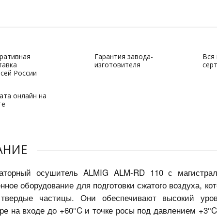
ративная
Гарантия завода-
Вся
тавка
изготовителя
сер
всей России
ата онлайн на
те
АНИЕ
аторный осушитель ALMIG ALM-RD 110 с магистр
ное оборудование для подготовки сжатого воздуха, ко
твердые частицы. Они обеспечивают высокий уров
ре на входе до +60°C и точке росы под давлением +3°C