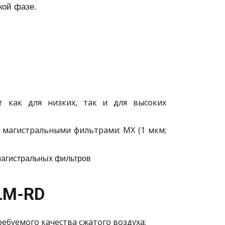
кой фазе.
т как для низких, так и для высоких
 магистральными фильтрами: MX (1 мкм;
магистральных фильтров
LM-RD
ебуемого качества сжатого воздуха;