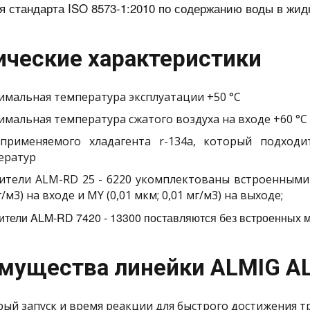
я стандарта ISO 8573-1:2010 по содержанию воды в жид
ические характеристики
имальная температура эксплуатации +50 °С
имальная температура сжатого воздуха на входе +60 °С
применяемого хладагента r-134a, который подходи
ератур
ители ALM-RD 25 - 6220 укомплектованы встроенными
г/м3) на входе и MY (0,01 мкм; 0,01 мг/м3) на выходе;
тели ALM-RD 7420 - 13300 поставляются без встроенных 
мущества линейки ALMIG A
ый запуск и время реакции для быстрого достижения тр