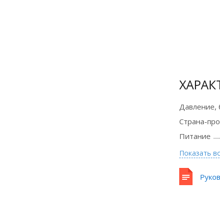
Сертификат
официального
дилера
ХАРАК
Давление, 
Страна-пр
Питание
Показать в
Руков