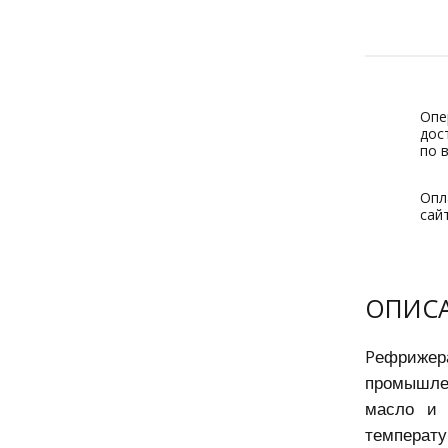
Опе
дос
по 
Опл
сай
ОПИС
ефриже
Р
промышлен
масло и 
температу