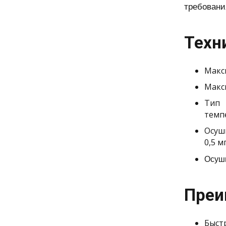
требовани
Техн
Макс
Макс
Тип 
темп
Осуш
0,5 м
Осуши
Преи
Быстр