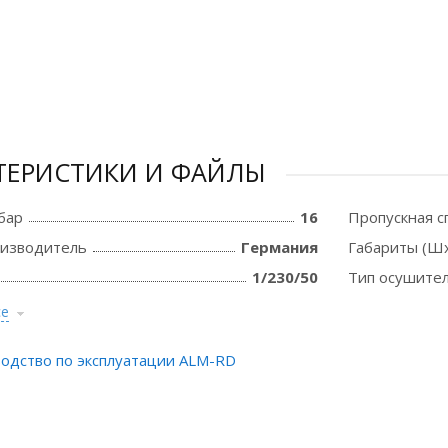
ТЕРИСТИКИ И ФАЙЛЫ
бар
16
Пропускная с
оизводитель
Германия
Габариты (Шх
1/230/50
Тип осушите
се
одство по эксплуатации ALM-RD