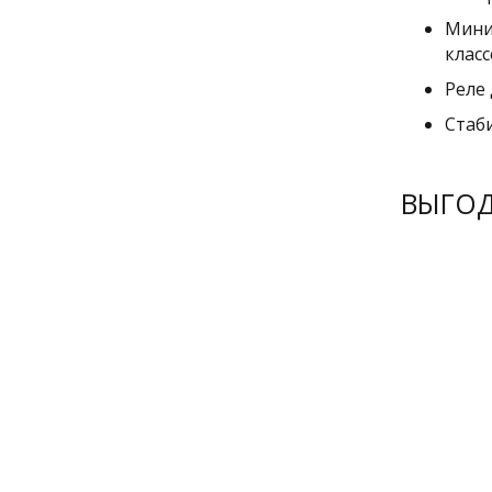
Мини
класс
Реле
Стаб
ВЫГО
РЕКОМЕНДУ
РЕКОМЕН
РЕКОМЕН
РЕКОМЕН