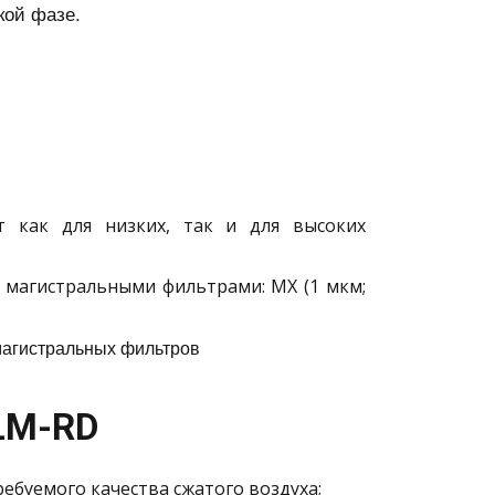
кой фазе.
т как для низких, так и для высоких
 магистральными фильтрами: MX (1 мкм;
магистральных фильтров
LM-RD
ебуемого качества сжатого воздуха;