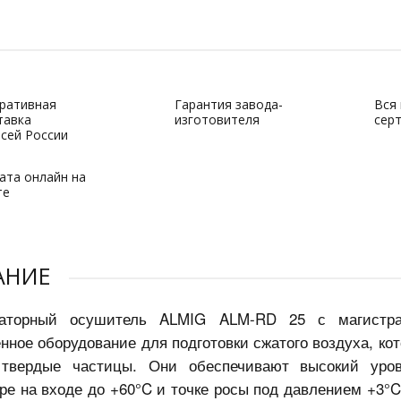
ративная
Гарантия завода-
Вся
тавка
изготовителя
сер
всей России
ата онлайн на
те
АНИЕ
раторный осушитель ALMIG ALM-RD 25 с магист
ное оборудование для подготовки сжатого воздуха, ко
твердые частицы. Они обеспечивают высокий уров
ре на входе до +60°C и точке росы под давлением +3°C