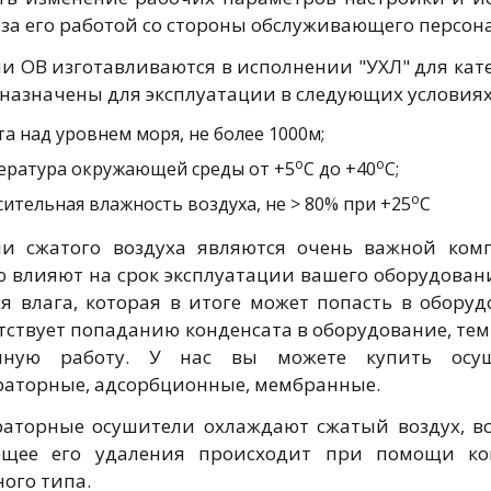
 за его работой со стороны обслуживающего персон
и ОВ изготавливаются в исполнении "УХЛ" для кате
дназначены для эксплуатации в следующих условиях
а над уровнем моря, не более 1000м;
о
о
ература окружающей среды от +5
С до +40
С;
о
ительная влажность воздуха, не > 80% при +25
С
и сжатого воздуха являются очень важной комп
 влияют на срок эксплуатации вашего оборудовани
ся влага, которая в итоге может попасть в обору
тствует попаданию конденсата в оборудование, те
енную работу. У нас вы можете купить осуш
аторные, адсорбционные, мембранные.
аторные осушители охлаждают сжатый воздух, всл
ющее его удаления происходит при помощи ко
ого типа.