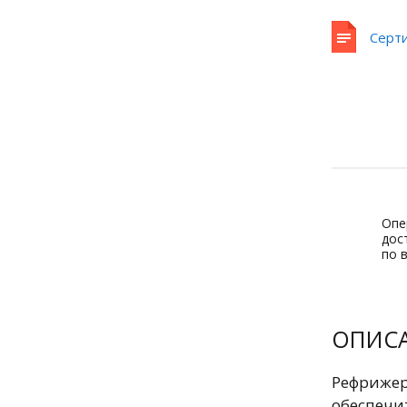
Серт
Опе
дос
по 
ОПИС
Рефрижер
обеспечи