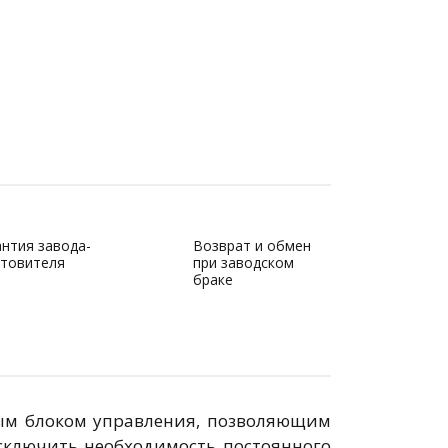
антия завода-
Возврат и обмен
отовителя
при заводском
браке
ым блоком управления, позволяющим
сключить необходимость постоянного