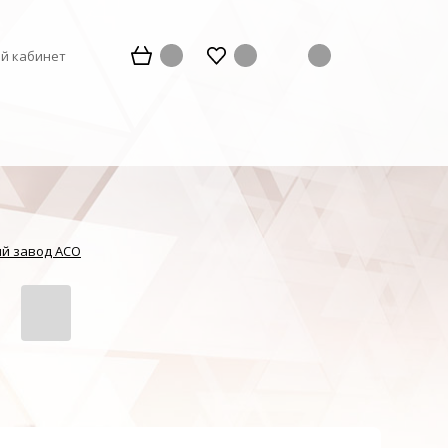
й кабинет
й завод АСО