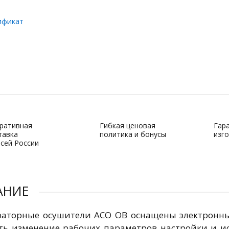
ификат
ративная
Гибкая ценовая
Гар
тавка
политика и бонусы
изг
всей России
АНИЕ
аторные осушители АСО ОВ оснащены электронн
ть изменение рабочих параметров настройки и и