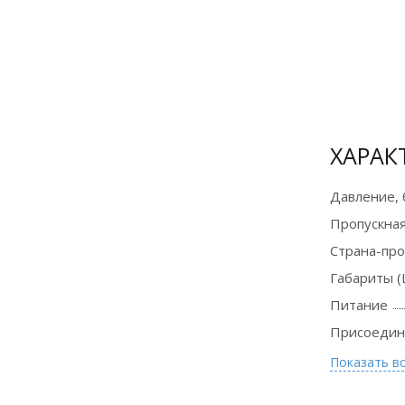
Сертификат
официального
дилера
ХАРАК
Давление, 
Пропускная
Страна-пр
Габариты (
Питание
Присоедин
Показать в