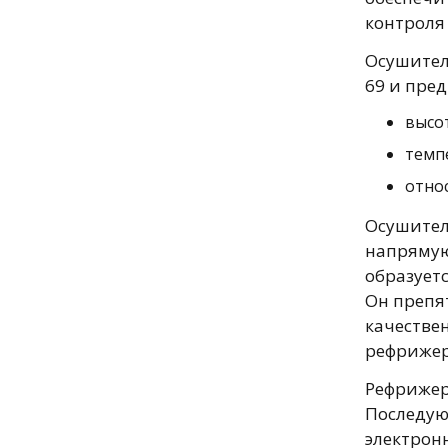
контроля
Осушител
69 и пре
высот
темп
относ
Осушител
напрямую
образует
Он препя
качеств
рефрижер
Рефрижер
Последу
электронн