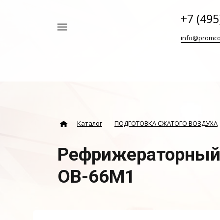
+7 (495
Например,
info@promco
Винтовой
Найти
везде
блок
ABAC
Каталог
ПОДГОТОВКА СЖАТОГО ВОЗДУХА
Рефрижераторный
ОВ-66М1