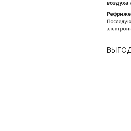
воздуха
Рефриже
Последу
электронн
ВЫГО