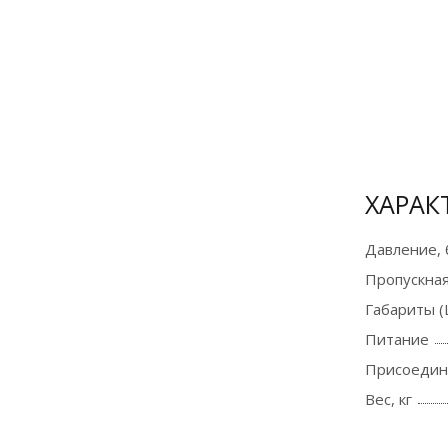
Оплата
банковской
картой и по
СБП на сайте
для
физических
ХАРАК
лиц
Давление, 
Подробнее
Пропускная
Габариты (
Питание
Присоедин
Вес, кг