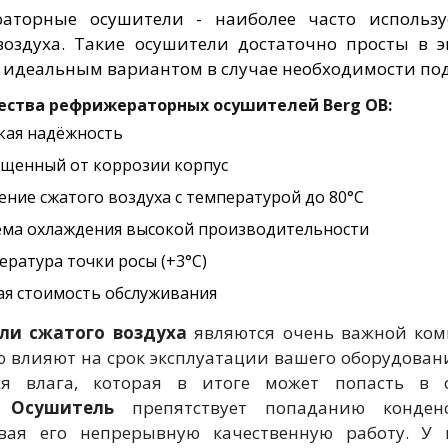
раторные осушители - наиболее часто использу
воздуха. Такие осушители достаточно просты в э
 идеальным вариантом в случае необходимости по
ства рефрижераторных осушителей Berg OB:
кая надёжность
щенный от коррозии корпус
ение сжатого воздуха с температурой до 80°С
ема охлаждения высокой производительности
ература точки росы (+3°С)
ая стоимость обслуживания
ли сжатого воздуха
являются очень важной комп
 влияют на срок эксплуатации вашего оборудовани
тся влага, которая в итоге может попасть в
.
Осушитель
препятствует попаданию конден
ивая его непрерывную качественную работу. 