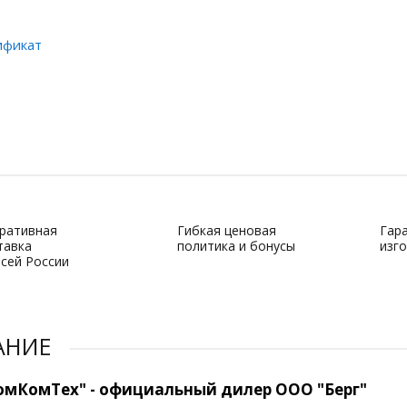
ификат
ративная
Гибкая ценовая
Гар
тавка
политика и бонусы
изг
всей России
АНИЕ
мКомТех" - официальный дилер ООО "Берг"