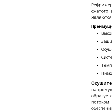
Рефриже
сжатого 
Являются
Преимуще
Высо
Защи
Осуш
Сист
Темп
Низк
Осушите
напрямую
образуе
потоком
обеспеч