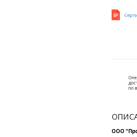
Серт
Опе
дос
по 
ОПИС
ООО "Про