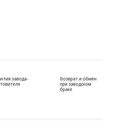
антия завода-
Возврат и обмен
отовителя
при заводском
браке