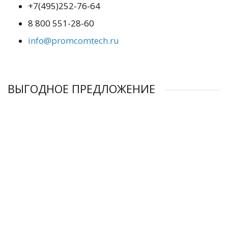
+7(495)252-76-64
8 800 551-28-60
info@promcomtech.ru
ВЫГОДНОЕ ПРЕДЛОЖЕНИЕ
РАСПРОДАЖА
-4%
-4%
-4%
-4%
Рефрижераторный осушитель ET RD 780
Рефрижераторный осушитель ET RD 900
Рефрижераторный осушитель ET RD 390-40
Рефрижераторный осушитель ET RD 1200