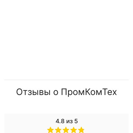
180 189 ₽
83 456 ₽
813 887 ₽
1 652 432 ₽
Отзывы о ПромКомТех
4.8
из 5