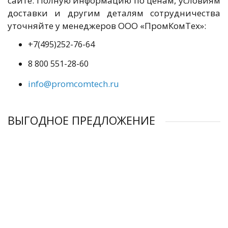
сайте. Полную информацию по ценам, условиям
доставки и другим деталям сотрудничества
уточняйте у менеджеров ООО «ПромКомТех»:
+7(495)252-76-64
8 800 551-28-60
info@promcomtech.ru
ВЫГОДНОЕ ПРЕДЛОЖЕНИЕ
Рефрижераторный осушитель URD 100
Рефрижераторный осушитель URD 20
Рефрижераторный осушитель URD 80
Рефрижераторный осушитель URD-270