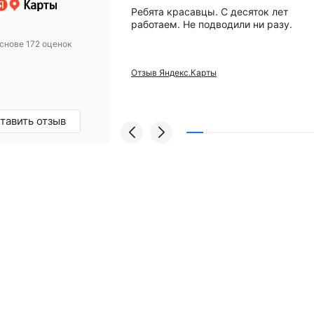
анию за помощью
Ребята красавцы. С десяток лет
вого компрессора.
работаем. Не подводили ни разу.
 Михаилу за
снове 172 оценок
ьтацию! Купили
 уже месяц
Отзыв Яндекс.Карты
проблем, а
и европейский
грамотные
омендую!
тавить отзыв