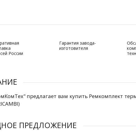
ративная
Гарантия завода-
Обс
тавка
изготовителя
ком
всей России
тех
АНИЕ
мКомТех" предлагает вам купить Ремкомплект термо
RICAMBI)
ДНОЕ ПРЕДЛОЖЕНИЕ