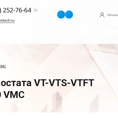
) 252-76-64
Личны
mtech.ru
VMC
остата VT-VTS-VTFT
0 VMC