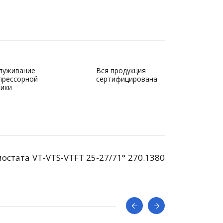
луживание
Вся продукция
прессорной
сертифицирована
ники
стата VT-VTS-VTFT 25-27/71° 270.1380