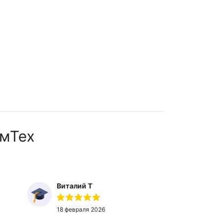
мТех
Виталий Т
Ты
18 февраля 2026
27