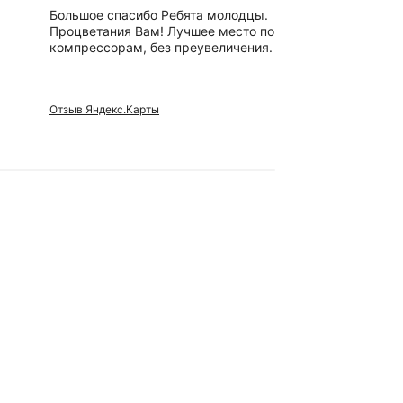
Большое спасибо Ребята молодцы.
Отличный,
Процветания Вам! Лучшее место по
вежливые 
компрессорам, без преувеличения.
сотрудники
Отзыв Яндекс.Карты
Отзыв Яндек