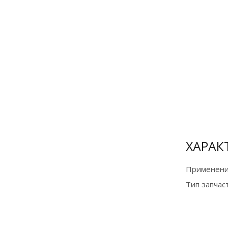
Оплата
банковской
картой и по
СБП на сайте
для
физических
лиц
Подробнее
ХАРАК
Применени
Тип запчас