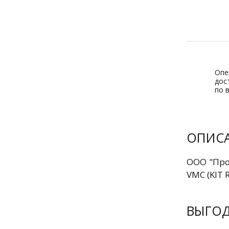
Опе
дос
по 
ОПИС
ООО "Про
VMC (KIT 
ВЫГО