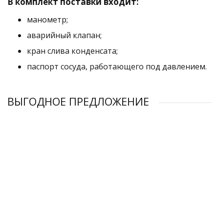
В комплект поставки входит:
манометр;
аварийный клапан;
кран слива конденсата;
паспорт сосуда, работающего под давлением.
ВЫГОДНОЕ ПРЕДЛОЖЕНИЕ
РЕКОМЕНДУЕМ
РАСПРОДАЖА
-20%
Ресивер Бежецкого завода АСО РВ 500/16
Ресивер Бежецкого завода АСО РГ 110/10
Ресивер Бежецкого завода АСО РГ 110/16
Окрашенный ресивер Бежецкого завода АСО РГ 900/10