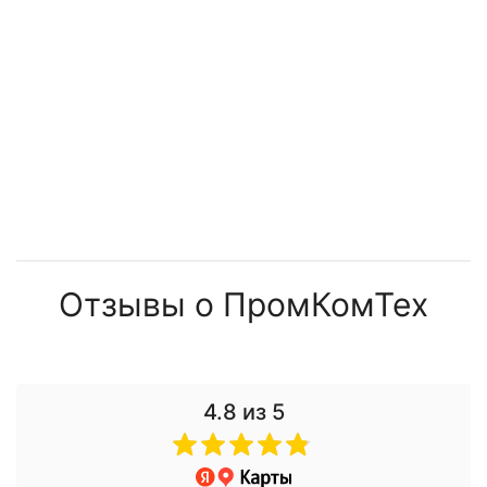
79 300 ₽
41 500 ₽
31 000 ₽
Отзывы о ПромКомТех
4.8
из 5