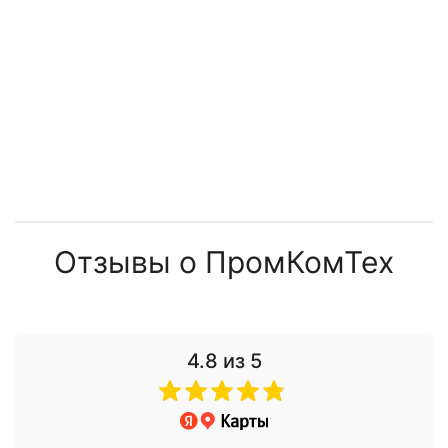
5 040 ₽
6 314 ₽
7 622 ₽
11 743 ₽
Отзывы о ПромКомТех
4.8
из 5