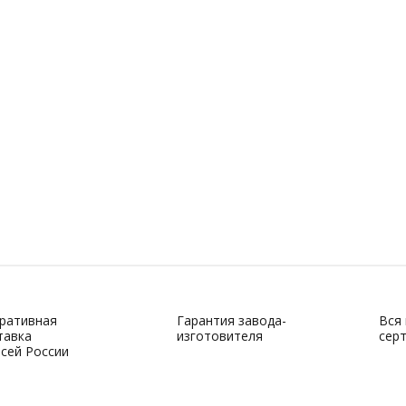
ративная
Гарантия завода-
Вся
тавка
изготовителя
сер
всей России