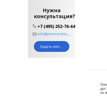
Нужна
консультация?
+7 (495) 252-76-64
info@promcomtech.ru
Задать вопрос
Сертификат
Опе
официального
дос
по 
дилера