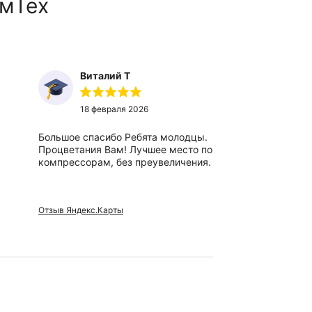
мТех
Виталий Т
Ты
18 февраля 2026
27
Большое спасибо Ребята молодцы.
Отличный,
Процветания Вам! Лучшее место по
вежливые 
компрессорам, без преувеличения.
сотрудники
Отзыв Яндекс.Карты
Отзыв Яндек