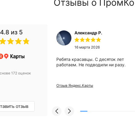
Отзывы о ПромКо
4.8
из 5
Александр Р.
 2024
16 марта 2026
анию за помощью
Ребята красавцы. С десяток лет
вого компрессора.
работаем. Не подводили ни разу.
 Михаилу за
снове 172 оценок
ьтацию! Купили
 уже месяц
Отзыв Яндекс.Карты
проблем, а
и европейский
грамотные
омендую!
тавить отзыв