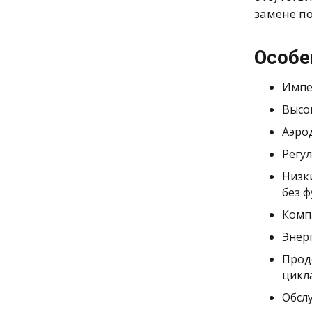
замене п
Особе
Импе
Высо
Аэро
Регу
Низк
без 
Комп
Энер
Прод
цикл
Обсл