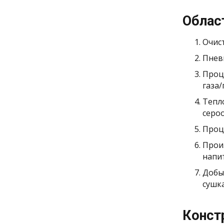
Облас
Очист
Пнев
Проц
газа
Тепл
серо
Проц
Прои
напит
Добы
сушк
Конст