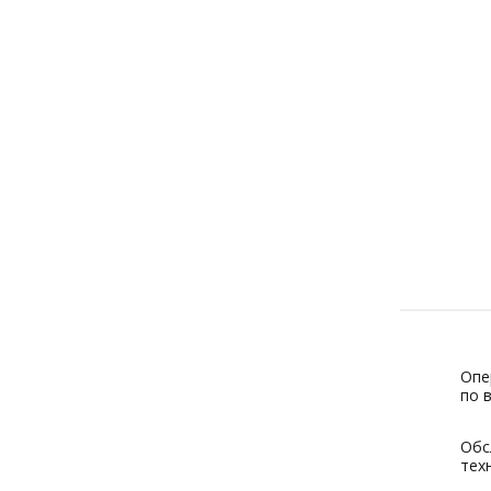
Бесплатная
доставка до
терминала ТК в
Москве
О доставке
Опе
по 
Обс
тех