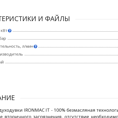
ТЕРИСТИКИ И ФАЙЛЫ
 кВт
бар
тельность, л/мин
оизводитель
ый
АНИЕ
духодувки IRONMAC IT - 100% безмасляная техноло
ие вторичного загрязнения, отсутствие необходи