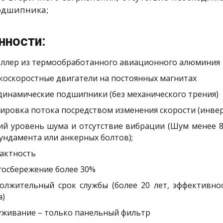
одшипника;
нности:
ллер из термообработанного авиационного алюминия
коскоростные двигатели на постоянных магнитах
динамические подшипники (без механического трения)
лировка потока посредством изменения скорости (инве
ий уровень шума и отсутствие вибрации (Шум менее 8
фундамента или анкерных болтов);
актность
госбережение более 30%
олжительный срок службы (более 20 лет, эффективно
а)
уживание – только панельный фильтр