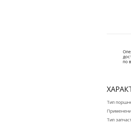
Оплата
банковской
картой и по
СБП на сайте
для
физических
лиц
Опе
дос
по 
Подробнее
ХАРАК
Тип поршне
Применени
Тип запчас