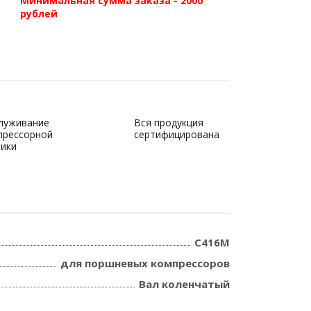
Минимальная сумма заказа - 2000
рублей
луживание
Вся продукция
прессорной
сертифицирована
ники
С416М
для поршневых компрессоров
Вал коленчатый