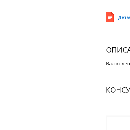
Дета
ОПИС
Вал коле
КОНС