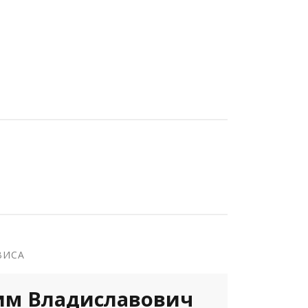
ВИСА
им Владиславович