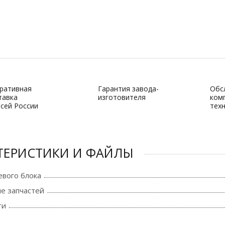
ративная
Гарантия завода-
Обс
тавка
изготовителя
ком
всей России
тех
ТЕРИСТИКИ И ФАЙЛЫ
вого блока
е запчастей
ти