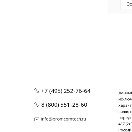
специалисты, рек
Ос
+7 (495) 252-76-64
Данный
исклю
8 (800) 551-28-60
характ
являет
опреде
info@promcomtech.ru
437 (2
Россий