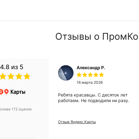
Отзывы о ПромКо
4.8
из 5
Александр Р.
 2024
16 марта 2026
анию за помощью
Ребята красавцы. С десяток лет
вого компрессора.
работаем. Не подводили ни разу.
 Михаилу за
снове 172 оценок
ьтацию! Купили
 уже месяц
Отзыв Яндекс.Карты
проблем, а
и европейский
грамотные