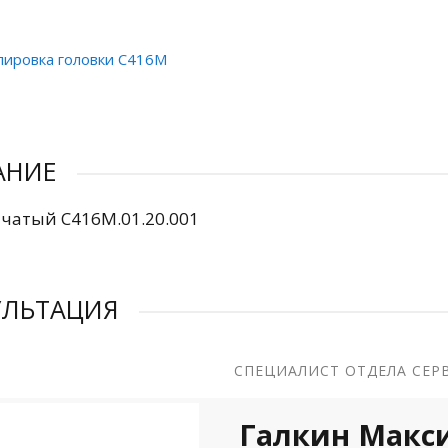
лировка головки С416М
АНИЕ
нчатый С416М.01.20.001
УЛЬТАЦИЯ
СПЕЦИАЛИСТ ОТДЕЛА СЕР
Галкин Макс