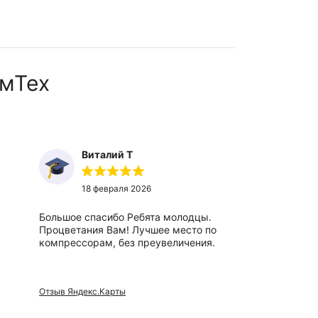
мТех
Виталий Т
Ты
18 февраля 2026
27
Большое спасибо Ребята молодцы.
Отличный,
Процветания Вам! Лучшее место по
вежливые 
компрессорам, без преувеличения.
сотрудники
Отзыв Яндекс.Карты
Отзыв Яндек