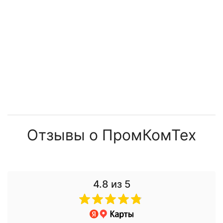
63 787 ₽
121 959 ₽
9 578 ₽
36 796 ₽
Отзывы о ПромКомТех
4.8
из 5