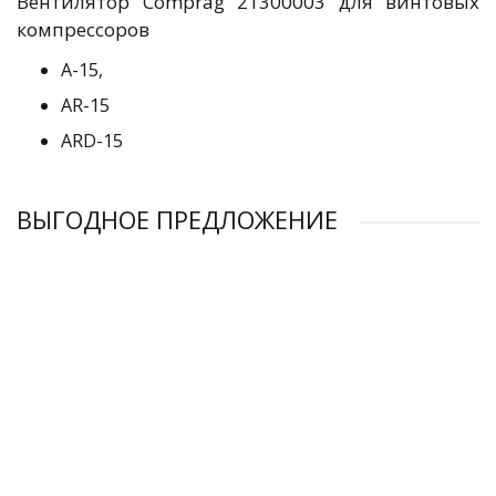
Вентилятор Comprag 21300003 для винтовых
компрессоров
A-15,
AR-15
ARD-15
ВЫГОДНОЕ ПРЕДЛОЖЕНИЕ
Клапан минимального давления Comprag 24030001
Электродвигатель Comprag 31130010
Электродвигатель Comprag 31130008
Радиатор Comprag 21010001