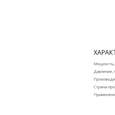
Бесплатная
доставка до
терминала ТК в
Москве
ХАРАК
О доставке
Мощность,
Давление, 
Производи
Страна-пр
Применени