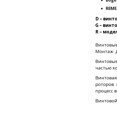
Boge
REME
D – винт
G – винт
R – моде
Винтовые
Монтаж. Д
Винтовы
частью к
Винтовая
роторов 
процесс 
Винтовой