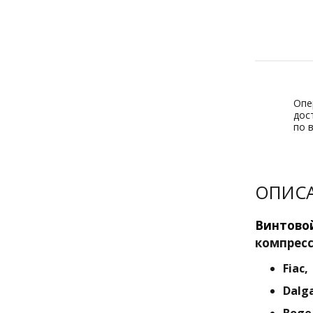
Опе
дос
по 
ОПИС
Винтово
компресс
Fiac,
Dalg