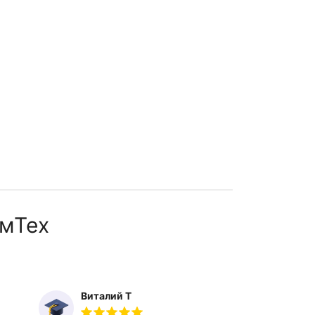
мТех
Виталий Т
Ты