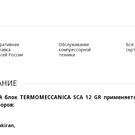
ративная
Обслуживание
Вся
тавка
компрессорной
сер
всей России
техники
АНИЕ
й блок TERMOMECCANICA
SCA 12 GR применяет
оров:
akiran,