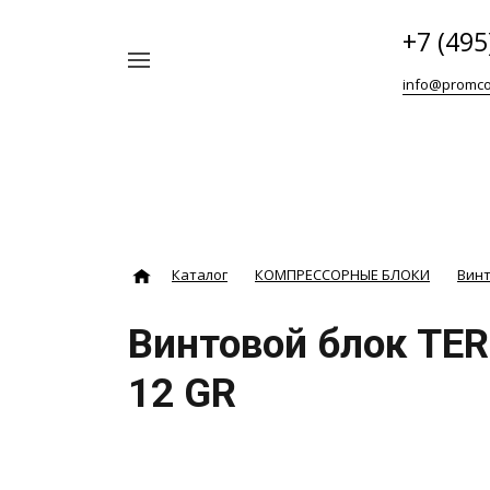
+7 (495
Например,
info@promco
Винтовой
Найти
везде
блок
ABAC
Каталог
КОМПРЕССОРНЫЕ БЛОКИ
Вин
Винтовой блок T
12 GR