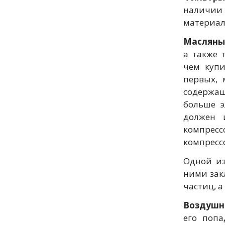
наличии 
материал
Масляны
а также 
чем куп
первых, 
содержащ
больше э
должен 
компресс
компресс
Одной из
ними зак
частиц, а
Воздушн
его попа