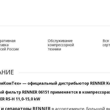
ративная
Обслуживание
Вся
тавка
компрессорной
сер
всей России
техники
АНИЕ
мКомТех» — официальный дистрибьютор RENNER K
й фильтр RENNER 06151 применяется в компрессорах
ER RS-H 11,0-15,0 kW
 и сепараторы RENNER
в ассортименте. Большой 