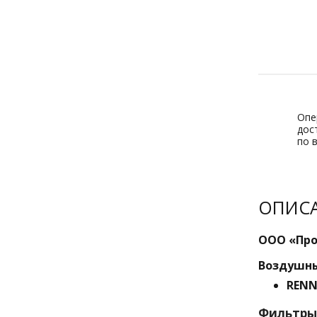
Опе
дос
по 
ОПИС
ООО «Про
Воздушны
RENN
Фильтры