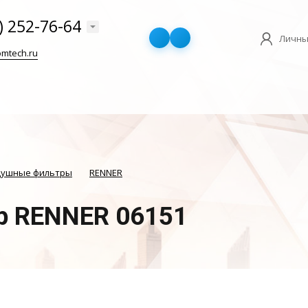
) 252-76-64
Личны
mtech.ru
душные фильтры
RENNER
р RENNER 06151