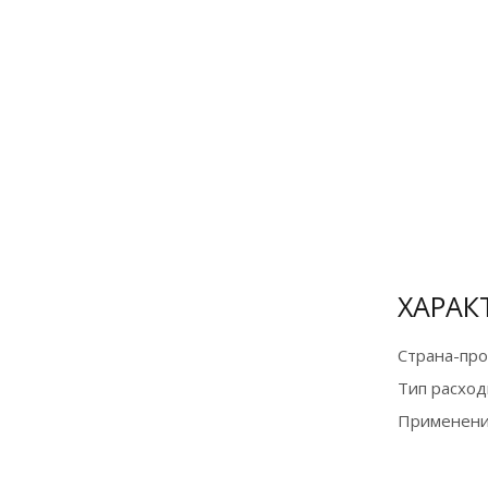
Оплата
банковской
картой и по
СБП на сайте
для
физических
лиц
Подробнее
ХАРАК
Страна-пр
Тип расход
Применени