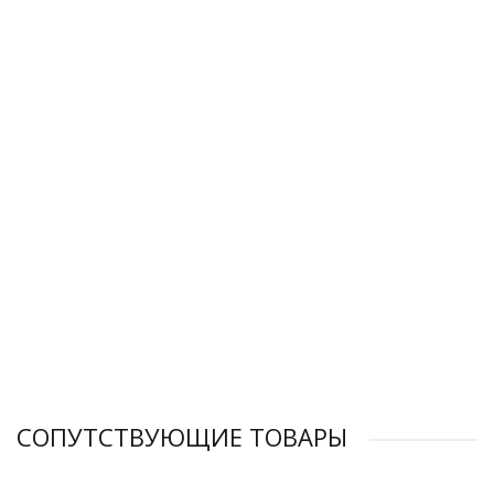
Впускной клапан для компрессора RENNER RS 1-11,0
Впускной клапан для компрессора RENNER RS 4,0
Приводной ремень для компрессора RENNER 10170
Приводной ремень для компрессора RENNER 10174
3 744 ₽
3 744 ₽
СОПУТСТВУЮЩИЕ ТОВАРЫ