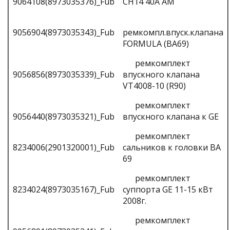
9064108(8973035376)_Fub
CH14 40А AM
9056904(8973035343)_Fub
ремкомпл.впуск.клапана
FORMULA (BA69)
ремкомплект
9056856(8973035339)_Fub
впускного клапана
VT4008-10 (R90)
ремкомплект
9056440(8973035321)_Fub
впускного клапана к GE
ремкомплект
8234006(2901320001)_Fub
сальников к головки BA
69
ремкомплект
8234024(8973035167)_Fub
суппорта GE 11-15 кВт
2008г.
ремкомплект