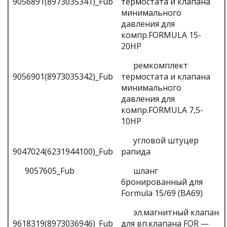
9056891(8973035341)_Fub
термостата и клапана
минимального
давления для
компр.FORMULA 15-
20HP
ремкомплект
9056901(8973035342)_Fub
термостата и клапана
минимального
давления для
компр.FORMULA 7,5-
10HP
угловой штуцер
9047024(6231944100)_Fub
рапида
9057605_Fub
шланг
бронированный для
Formula 15/69 (BA69)
эл.магнитный клапан
9618319(8973036946)_Fub
для вп.клапана FOR —