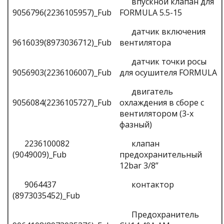
впускной клапан для
9056796(2236105957)_Fub
FORMULA 5.5-15
датчик включения
9616039(8973036712)_Fub
вентилятора
датчик точки росы
9056903(2236106007)_Fub
для осушителя FORMULA
двигатель
9056084(2236105727)_Fub
охлаждения в сборе с
вентилятором (3-х
фазный)
2236100082
клапан
(9049009)_Fub
предохранительный
12bar 3/8”
9064437
контактор
(8973035452)_Fub
Предохранитель