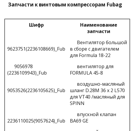
Запчасти к винтовым компрессорам Fubag
Шифр
Наименование
запчасти
Вентилятор большой
9623751(2236108669)_Fub
в сборе с двигателем
для Formula 18-22
9056978
вентилятор для
(2236109943)_Fub
FORMULA 45-8
воздушно-масляный
9053526(2236105625)_Fub
шланг D.28M 36 x 2 L570
для VT40 /масляный для
SPINN
впускной клапан
2236110025(9057624)_Fub
BA69 GE