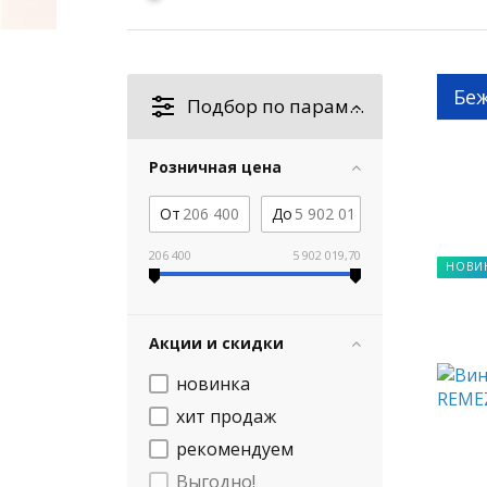
Бе
Подбор по параметрам
Розничная цена
От
До
206 400
5 902 019,70
НОВИ
Акции и скидки
новинка
хит продаж
рекомендуем
Выгодно!