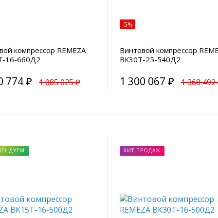
-5%
вой компрессор REMEZA
Винтовой компрессор REM
Т-16-660Д2
ВК30Т-25-540Д2
0 774 ₽
1 300 067 ₽
1 085 025 ₽
1 368 492
МЕНДУЕМ
ХИТ ПРОДАЖ