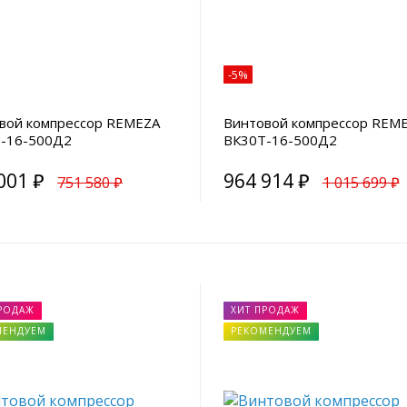
-5%
вой компрессор REMEZA
Винтовой компрессор REM
-16-500Д2
ВК30Т-16-500Д2
001 ₽
964 914 ₽
751 580 ₽
1 015 699 ₽
РОДАЖ
ХИТ ПРОДАЖ
МЕНДУЕМ
РЕКОМЕНДУЕМ