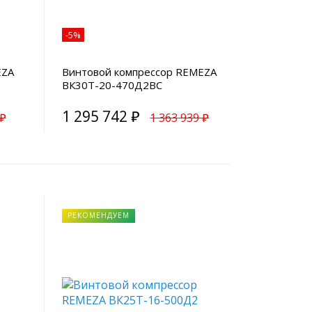
-5%
EZA
Винтовой компрессор REMEZA
ВК30Т-20-470Д2ВС
1 295 742 ₽
 ₽
1 363 939 ₽
РЕКОМЕНДУЕМ