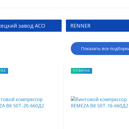
жецкий завод АСО
RENNER
Показать все подборк
НКА
НОВИНКА