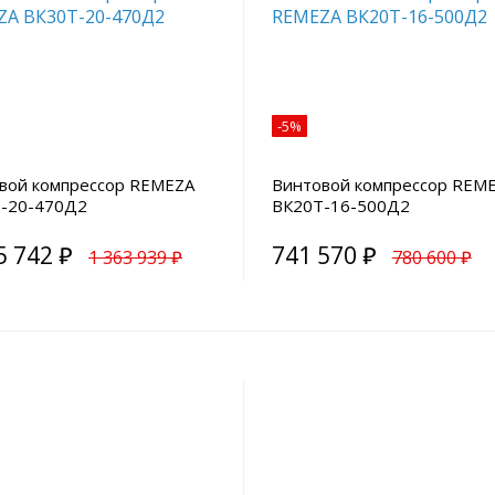
-5%
вой компрессор REMEZA
Винтовой компрессор REM
-20-470Д2
ВК20Т-16-500Д2
5 742 ₽
741 570 ₽
1 363 939 ₽
780 600 ₽