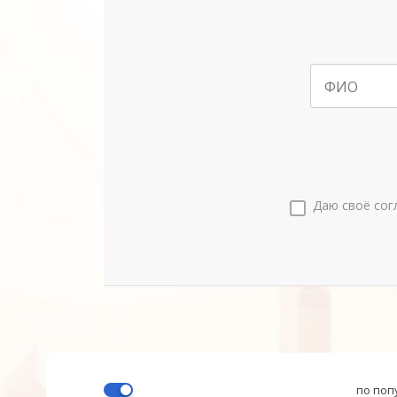
ФИО
Даю своё сог
по поп