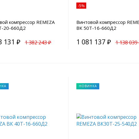
-5%
вой компрессор REMEZA
Винтовой компрессор REM
Т-20-660Д2
ВК 50Т-16-660Д2
3 131 ₽
1 081 137 ₽
1 382 243 ₽
1 138 039
НКА
НОВИНКА