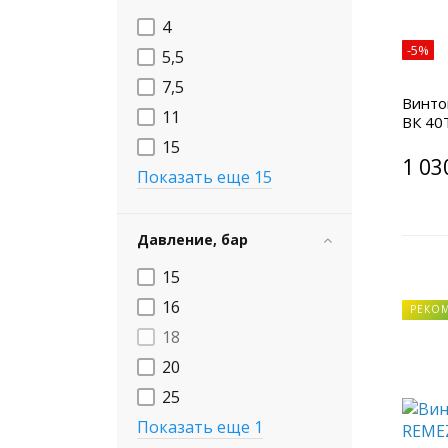
4
-5%
5,5
7,5
Винто
11
ВК 40
15
1 03
Показать еще 15
Давление, бар
15
16
РЕКО
18
20
25
Показать еще 1