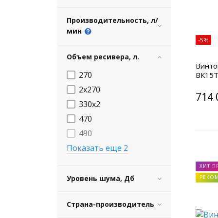
Производительность, л/
мин
-5%
Объем ресивера, л.
Винто
270
ВК15Т
2х270
714 
330х2
470
490
Показать еще 2
ХИТ П
Уровень шума, Дб
РЕКО
Страна-производитель