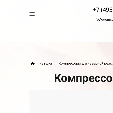
+7 (495
Например,
info@promco
Винтовой
Найти
везде
блок
ABAC
Каталог
Компрессоры для лазерной резк
Компрессо