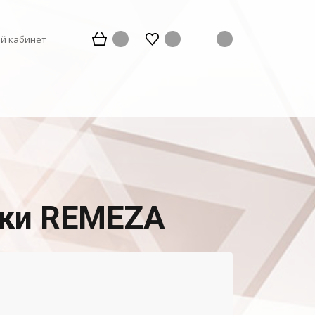
й кабинет
зки REMEZA