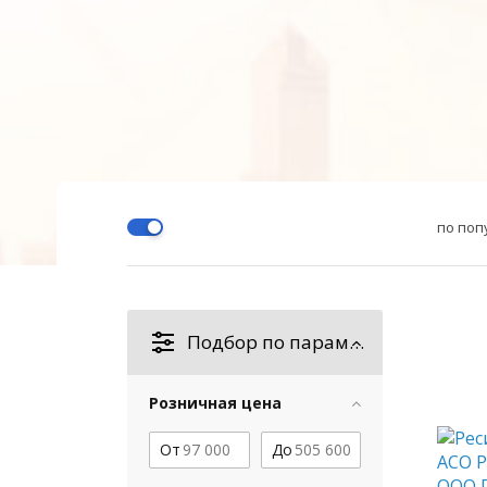
по поп
Подбор по параметрам
Розничная цена
От
До