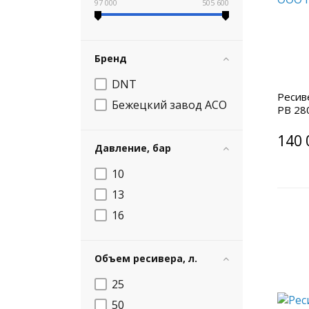
97 000
505 600
Бренд
DNT
Ресив
Бежецкий завод АСО
РВ 28
140 
Давление, бар
10
13
16
Объем ресивера, л.
25
50