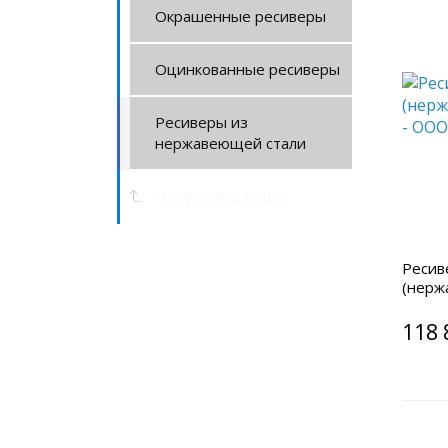
Окрашенные ресиверы
Оцинкованные ресиверы
Ресиверы из
нержавеющей стали
На уровень выше
Ресив
(нерж
118 