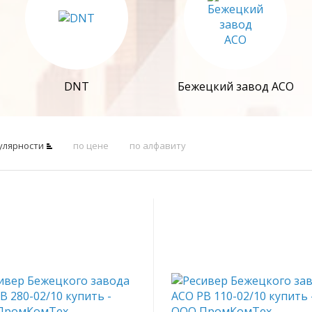
DNT
Бежецкий завод АСО
улярности
по цене
по алфавиту