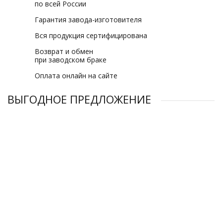
по всей России
Гарантия завода-изготовителя
Вся продукция сертифицирована
Возврат и обмен
при заводском браке
Оплата онлайн на сайте
ВЫГОДНОЕ ПРЕДЛОЖЕНИЕ
Адсорбционный осушитель Comprag ADX-250
Адсорбционный осушитель Comprag ADX-50-F
Адсорбционный осушитель Comprag ADX-40