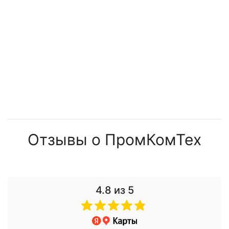
225 866 ₽
208 083 ₽
315 804 ₽
Отзывы о ПромКомТех
4.8
из 5