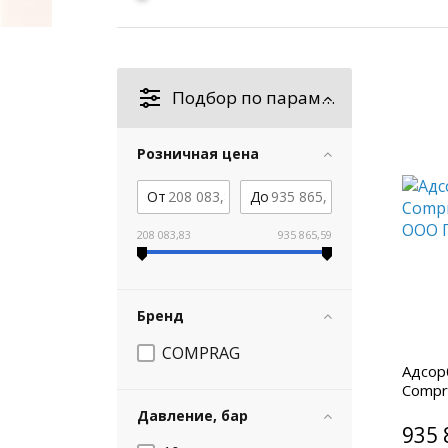
Подбор по параметрам
Розничная цена
От
До
208 083,83
935 865,59
Бренд
COMPRAG
Адсор
Compr
Давление, бар
935 