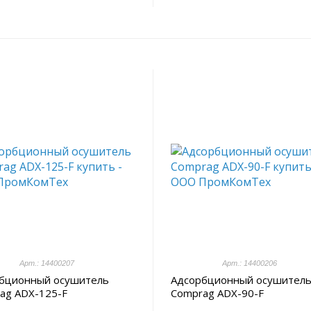
Арт.: 14400207
Арт.: 14400206
бционный осушитель
Адсорбционный осушител
ag ADX-125-F
Comprag ADX-90-F