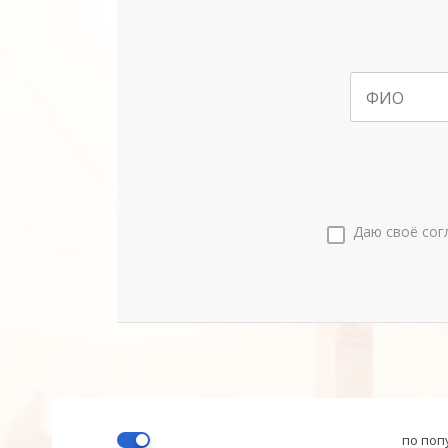
ФИО
Даю своё сог
по поп