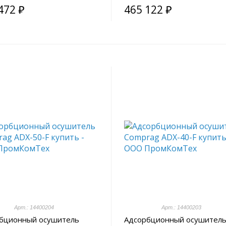
472 ₽
465 122 ₽
Арт.: 14400204
Арт.: 14400203
бционный осушитель
Адсорбционный осушител