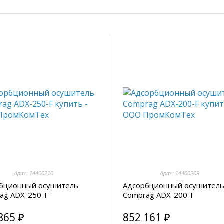
Арт.: 14400210
Арт.: 14400209
бционный осушитель
Адсорбционный осушител
ag ADX-250-F
Comprag ADX-200-F
865 ₽
852 161 ₽