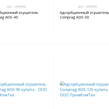
Арт.: 14400052
Арт.: 14400052
бционный осушитель
Адсорбционный осушител
ag ADX-40
Comprag ADX-50