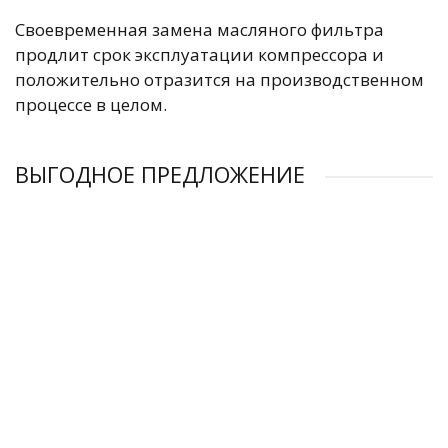
Своевременная замена масляного фильтра
продлит срок эксплуатации компрессора и
положительно отразится на производственном
процессе в целом.
ВЫГОДНОЕ ПРЕДЛОЖЕНИЕ
Фильтр масляный REMEZA 4051008502
Фильтр масляный REMEZA 4052202003
Фильтр масляный REMEZA 4054802002
Фильтр масляный SCI-8 REMEZA 4054902002