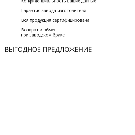
Конфиденциальность ваших данных
Гарантия завода-изготовителя
Вся продукция сертифицирована
Возврат и обмен
при заводском браке
ВЫГОДНОЕ ПРЕДЛОЖЕНИЕ
Компрессор винтовой Magnus AA3-75A-10 бар
Компрессор винтовой Magnus AA3-75A-13 бар
Компрессор винтовой Magnus AA3-37A-8 бар
Компрессор винтовой Magnus AA3-37A-13 бар