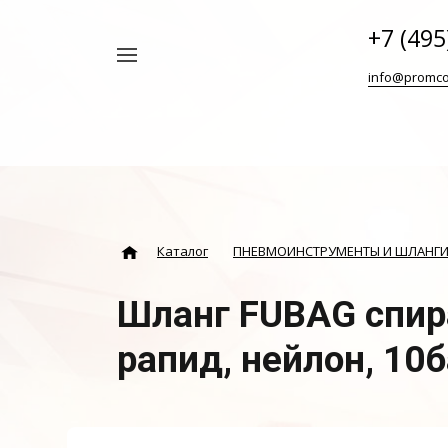
+7 (495
Например,
info@promco
Винтовой
Найти
везде
блок
ABAC
Каталог
ПНЕВМОИНСТРУМЕНТЫ И ШЛАНГ
Шланг FUBAG спир
рапид, нейлон, 10