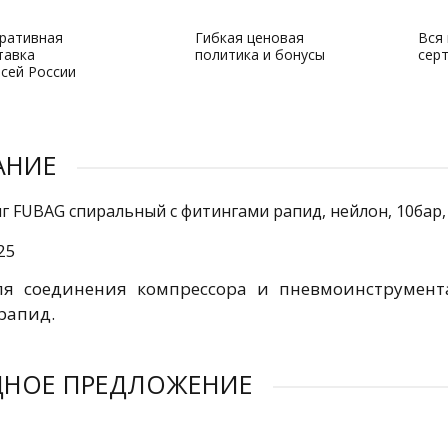
ративная
Гибкая ценовая
Вся
тавка
политика и бонусы
сер
всей России
АНИЕ
г FUBAG спиральный с фитингами рапид, нейлон, 10бар,
25
я соединения компрессора и пневмоинструмента
рапид.
ДНОЕ ПРЕДЛОЖЕНИЕ