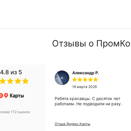
Отзывы о ПромКо
4.8
из 5
Александр Р.
 2024
16 марта 2026
анию за помощью
Ребята красавцы. С десяток лет
вого компрессора.
работаем. Не подводили ни разу.
 Михаилу за
снове 172 оценок
ьтацию! Купили
 уже месяц
Отзыв Яндекс.Карты
проблем, а
и европейский