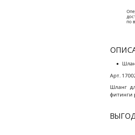
Опе
дос
по 
ОПИС
Шлан
Арт. 1700
Шланг дл
фитинги 
ВЫГО