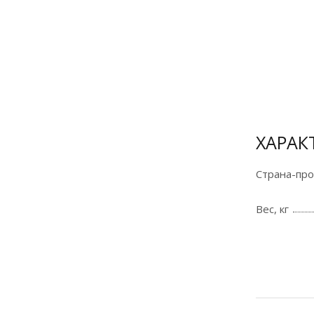
Оплата
банковской
картой и по
СБП на сайте
для
физических
ХАРАК
лиц
Страна-пр
Подробнее
Вес, кг