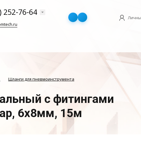
) 252-76-64
Личны
mtech.ru
И
Шланги для пневмоинструмента
альный с фитингами
бар, 6x8мм, 15м