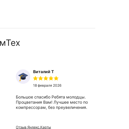
мТех
Виталий Т
Ты
18 февраля 2026
27
Большое спасибо Ребята молодцы.
Отличный,
Процветания Вам! Лучшее место по
вежливые 
компрессорам, без преувеличения.
сотрудники
Отзыв Яндекс.Карты
Отзыв Яндек