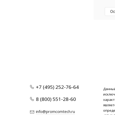
бренд. Отличные 
специалисты, рек
Ос
+7 (495) 252-76-64
Данный
исклю
8 (800) 551-28-60
характ
являет
опреде
info@promcomtech.ru