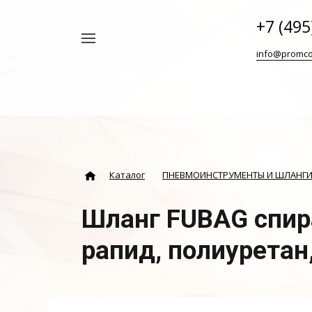
+7 (495
Например,
info@promco
Винтовой
Найти
везде
блок
ABAC
Каталог
ПНЕВМОИНСТРУМЕНТЫ И ШЛАНГ
Шланг FUBAG спир
рапид, полиуретан