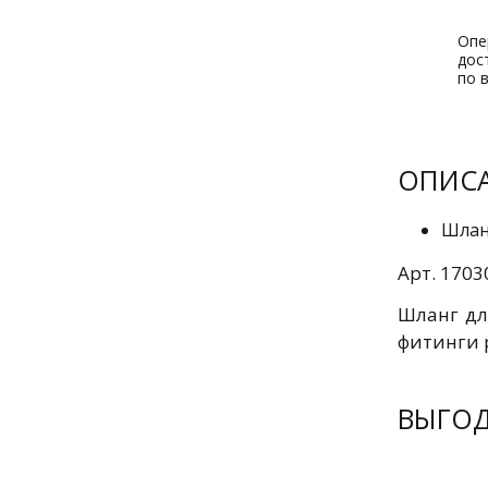
Опе
дос
по 
ОПИС
Шлан
Арт. 1703
Шланг дл
фитинги 
ВЫГО