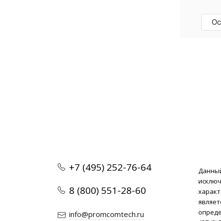
бренд. Отличные 
специалисты, рек
Ос
+7 (495) 252-76-64
Данный
исклю
8 (800) 551-28-60
характ
являет
опреде
info@promcomtech.ru