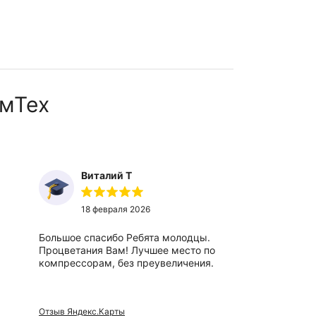
мТех
Виталий Т
Ты
18 февраля 2026
27
Большое спасибо Ребята молодцы.
Отличный,
Процветания Вам! Лучшее место по
вежливые 
компрессорам, без преувеличения.
сотрудники
Отзыв Яндекс.Карты
Отзыв Яндек