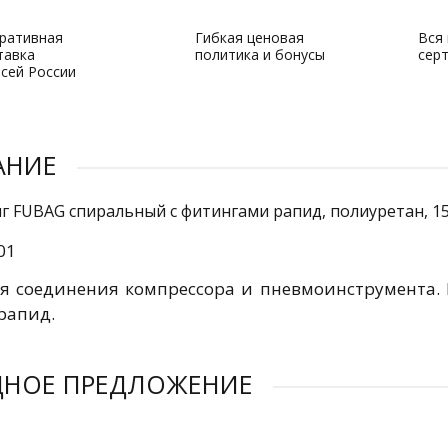
ративная
Гибкая ценовая
Вся
тавка
политика и бонусы
сер
всей России
АНИЕ
г FUBAG спиральный с фитингами рапид, полиуретан, 15
01
я соединения компрессора и пневмоинструмента. 
рапид.
ДНОЕ ПРЕДЛОЖЕНИЕ