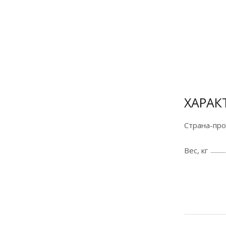
Оплата
банковской
картой и по
СБП на сайте
для
физических
ХАРАК
лиц
Страна-пр
Подробнее
Вес, кг