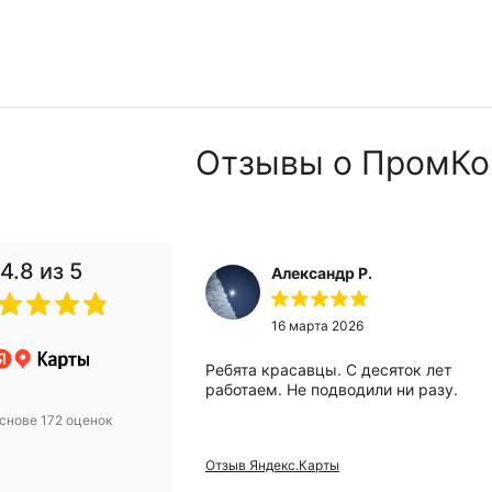
Отзывы о ПромКо
4.8
из 5
Александр Р.
 2024
16 марта 2026
анию за помощью
Ребята красавцы. С десяток лет
вого компрессора.
работаем. Не подводили ни разу.
 Михаилу за
снове 172 оценок
ьтацию! Купили
 уже месяц
Отзыв Яндекс.Карты
проблем, а
и европейский