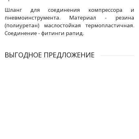
Шланг для соединения компрессора и
пневмоинструмента. Материал - резина
(полиуретан) маслостойкая термопластичная.
Соединение - фитинги рапид.
ВЫГОДНОЕ ПРЕДЛОЖЕНИЕ
Шланг FUBAG спиральный с фитингами рапид, нейлон, 10бар,
Шланги FUBAG
Шланг FUBAG спиральный с фитингами рапид, полиуретан,
Шланг FUBAG спиральный с фитингами рапид, полиуретан,
6x8мм, 5м
15бар, 8x12мм, 20м
15бар, 8x12мм, 15м