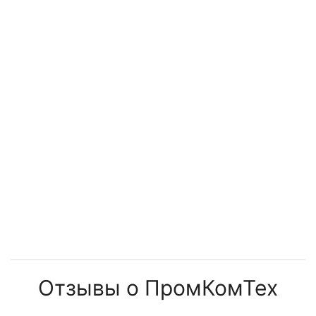
спиральных безмасляных
производства?
компрессоров
компрессоров
компрессоров
Отзывы о ПромКомТех