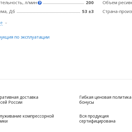
тельность, л/мин
200
Объем ресиве
ума, Дб
53 ±3
Страна-прои
се
укция по эксплуатации
ративная доставка
Гибкая ценовая политика
всей России
бонусы
луживание компрессорной
Вся продукция
ники
сертифицирована