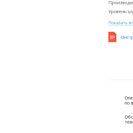
Производи
Уровень ш
Показать в
Инстр
Опе
по 
Обс
тех