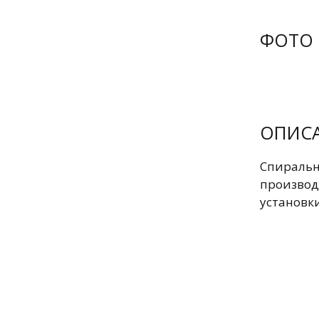
ФОТО
ОПИС
Спираль
производ
установк