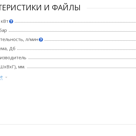
ТЕРИСТИКИ И ФАЙЛЫ
 кВт
бар
тельность, л/мин
ума, Дб
оизводитель
ШхВхГ), мм.
се