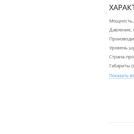
ХАРАК
Мощность,
Оборудование
Давление, 
в лизинг на
выгодных
Производи
условиях
Уровень ш
Страна-пр
Подробнее
Габариты (
Показать в