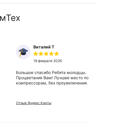
мТех
Виталий Т
Ты
18 февраля 2026
27
Большое спасибо Ребята молодцы.
Отличный,
Процветания Вам! Лучшее место по
вежливые 
компрессорам, без преувеличения.
сотрудники
Отзыв Яндекс.Карты
Отзыв Яндек