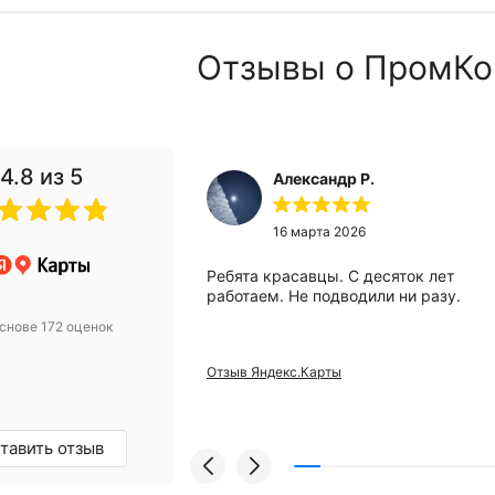
Отзывы о ПромКо
4.8
из 5
Александр Р.
 2024
16 марта 2026
анию за помощью
Ребята красавцы. С десяток лет
вого компрессора.
работаем. Не подводили ни разу.
 Михаилу за
снове 172 оценок
ьтацию! Купили
 уже месяц
Отзыв Яндекс.Карты
проблем, а
и европейский
грамотные
омендую!
тавить отзыв