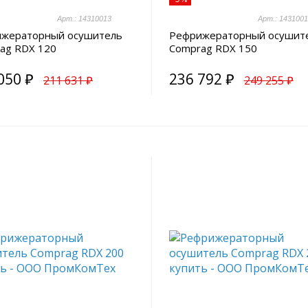
Арт.: 14310013
Арт.: 143100
жераторный осушитель
Рефрижераторный осушит
ag RDX 120
Comprag RDX 150
050 ₽
236 792 ₽
211 631 ₽
249 255 ₽