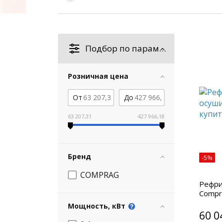
Подбор по параметрам
Розничная цена
От
До
63 207,31
427 966,18
Бренд
-5%
COMPRAG
Рефри
Compr
Мощность, кВт
60 0