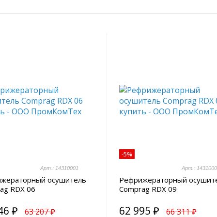
-5%
Арт.: 14310001
Арт.: 143100
жераторный осушитель
Рефрижераторный осушит
ag RDX 06
Comprag RDX 09
46 ₽
62 995 ₽
63 207 ₽
66 311 ₽