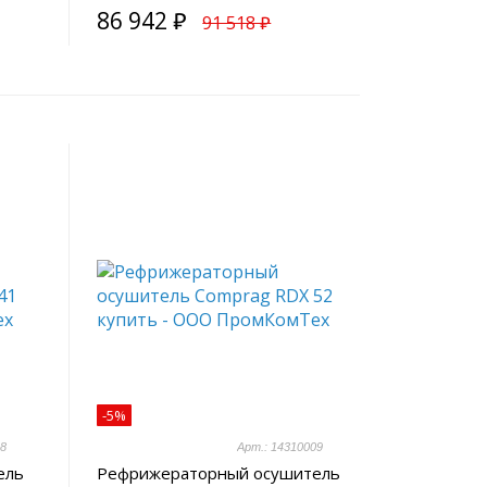
86 942 ₽
91 518 ₽
-5%
08
Арт.: 14310009
ель
Рефрижераторный осушитель