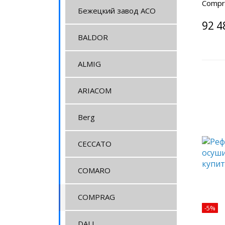
Compr
Бежецкий завод АСО
92 4
BALDOR
ALMIG
ARIACOM
Berg
CECCATO
COMARO
COMPRAG
-5%
DALI