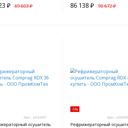
23 ₽
86 138 ₽
69 603 ₽
90 672 ₽
-5%
Арт.: 14310007
Арт.: 143100
жераторный осушитель
Рефрижераторный осушит