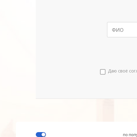
ФИО
Даю своё сог
по поп