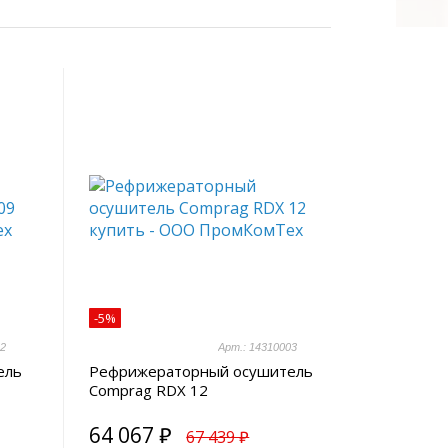
-5%
02
Арт.: 14310003
ель
Рефрижераторный осушитель
Comprag RDX 12
64 067 ₽
67 439 ₽