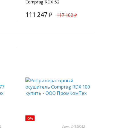
Comprag RDX 52
111 247 ₽
117 102 ₽
-5%
1
Арт.: 14310012