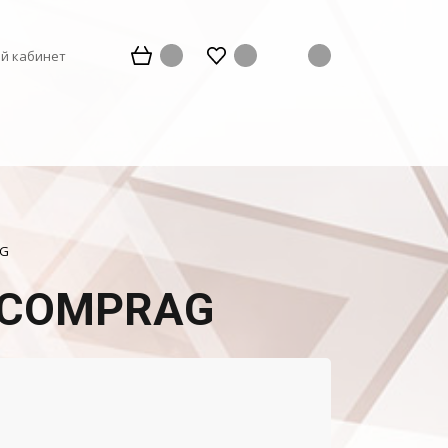
й кабинет
G
и COMPRAG