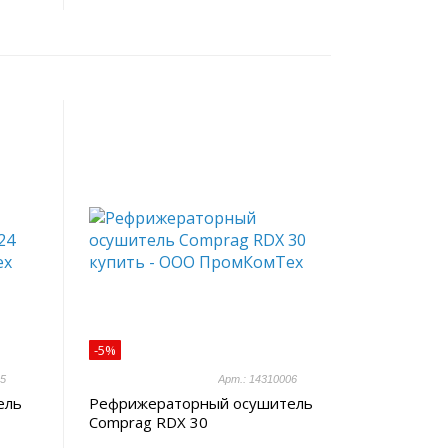
-5%
05
Арт.: 14310006
ель
Рефрижераторный осушитель
Comprag RDX 30