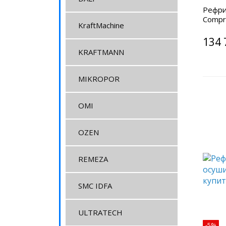
Рефри
Compr
KraftMachine
134 
KRAFTMANN
MIKROPOR
OMI
OZEN
REMEZA
SMC IDFA
ULTRATECH
-5%