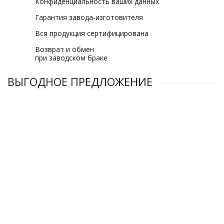
Конфиденциальность ваших данных
Гарантия завода-изготовителя
Вся продукция сертифицирована
Возврат и обмен
при заводском браке
ВЫГОДНОЕ ПРЕДЛОЖЕНИЕ
Компрессор винтовой Magnus AA3-355A-13 бар
Компрессор винтовой Magnus AA3-160A-10 бар
Компрессор винтовой Magnus AA3-355A-8 бар
Компрессор винтовой Magnus AA3-90A-8 бар