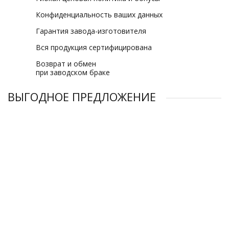
Конфиденциальность ваших данных
Гарантия завода-изготовителя
Вся продукция сертифицирована
Возврат и обмен
при заводском браке
ВЫГОДНОЕ ПРЕДЛОЖЕНИЕ
Компрессор винтовой Magnus AM-37A-8 бар
Компрессор винтовой Magnus AM-110A-8 бар
Компрессор винтовой Magnus AM-132A-8 бар
Компрессор винтовой Magnus AM-90A-8 бар