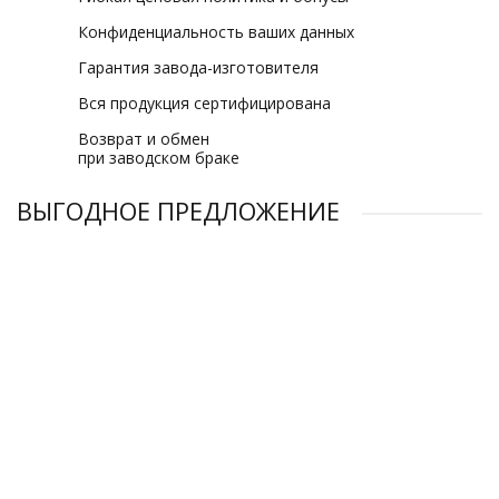
Конфиденциальность ваших данных
Гарантия завода-изготовителя
Вся продукция сертифицирована
Возврат и обмен
при заводском браке
ВЫГОДНОЕ ПРЕДЛОЖЕНИЕ
Компрессор винтовой Magnus AM-110A-8 бар
Компрессор винтовой Magnus AM-90A-8 бар
Компрессор винтовой Magnus AM-75A-8 бар
Компрессор винтовой Magnus AM-132A-8 бар