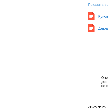
Показать в
Руков
Декла
Опе
дос
по 