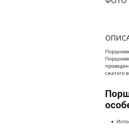
ФОТО
ОПИС
Поршневы
Поршнево
проведени
сжатого в
Порш
особ
Испо