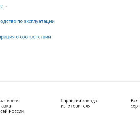
се
одство по эксплуатации
рация о соответствии
ративная
Гарантия завода-
Вся
тавка
изготовителя
сер
всей России