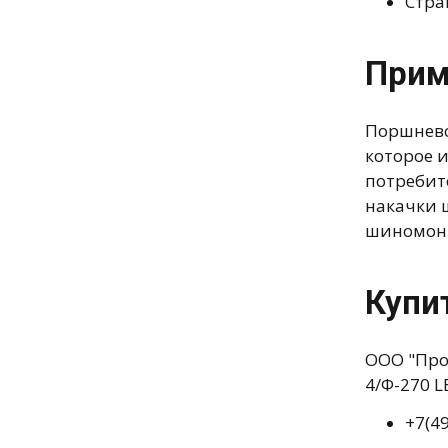
Стра
Прим
Поршнево
которое 
потребит
накачки ш
шиномон
Купи
ООО "Про
4/Ф-270 
+7(4