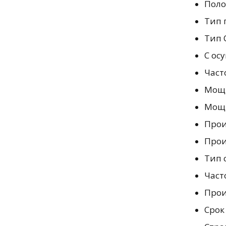
Поло
Тип 
Тип 
С ос
Част
Мощн
Мощно
Прои
Прои
Тип 
Часто
Прои
Срок