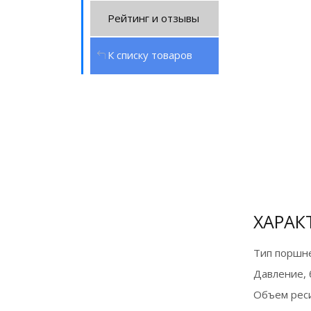
Рейтинг и отзывы
К списку товаров
Сертификат
официального
дилера
ХАРАК
Тип поршне
Давление, 
Объем реси